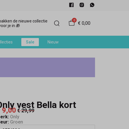
0
akken de nieuwe collectie
€ 0,00
oor je in 🎁
llecties
Sale
Nieuw
Only vest Bella kort
 9,00
€ 29,99
erk:
Only
leur:
Groen