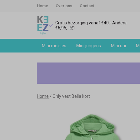
Home
Over ons
Contact
Gratis bezorging vanaf €40,- Anders
€6,95,- 📦
Mini meisjes
Mini jongens
Mini uni
Me
Only
vest
Bella
Home
Only vest Bella kort
kort
-
Keez&Co