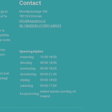
Contact
 ga je
Monetpassage 160
af te
7811DX Emmen
info@keezenco.nl
06-14600545 of 0591-649474
r is
zelfde
ce code.
onze
Openingstijden
euro.
maandag
13:00-18:00
dinsdag
09:00-18:00
woensdag
09:00-18:00
act met
donderdag
09:00-21:00
graag!
vrijdag
09:00-18:00
zaterdag
09:00-17:00
iedere laatste zondag vd
koopzondag
maand