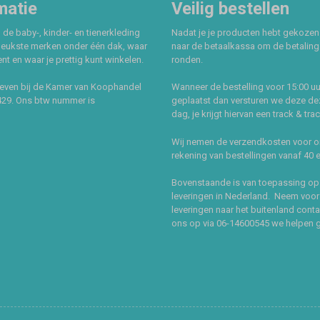
matie
Veilig bestellen
 de baby-, kinder- en tienerkleding
Nadat je je producten hebt gekozen
leukste merken onder één dak, waar
naar de betaalkassa om de betaling 
t en waar je prettig kunt winkelen.
ronden.
even bij de Kamer van Koophandel
Wanneer de bestelling voor 15:00 uu
429. Ons btw nummer is
geplaatst dan versturen we deze de
dag, je krijgt hiervan een track & tra
Wij nemen de verzendkosten voor 
rekening van bestellingen vanaf 40 
Bovenstaande is van toepassing op
leveringen in Nederland. Neem voor
leveringen naar het buitenland cont
ons op via 06-14600545 we helpen 