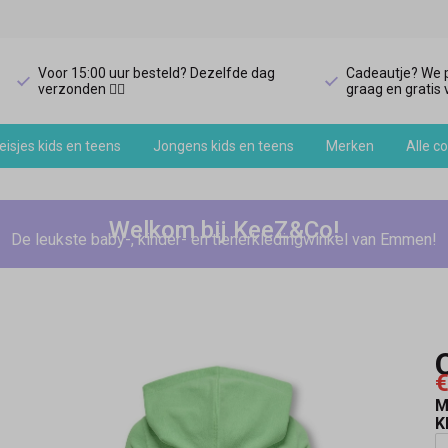
Voor 15:00 uur besteld? Dezelfde dag
Cadeautje? We p
verzonden 🏃‍♀️
graag en gratis v
isjes kids en teens
Jongens kids en teens
Merken
Alle co
Welkom bij KeeZ&Co!
De leukste baby-, kinder- en tienerkledingwinkel van Emmen!
€
M
K