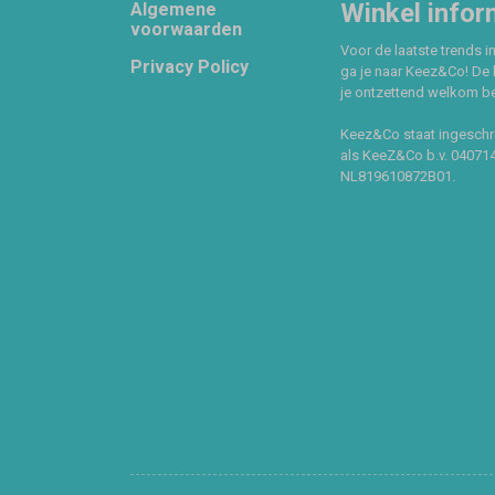
Footer
Winkel infor
Algemene
voorwaarden
Voor de laatste trends in
Privacy Policy
ga je naar Keez&Co! De 
je ontzettend welkom ben
Keez&Co staat ingeschr
als KeeZ&Co b.v. 04071
NL819610872B01.