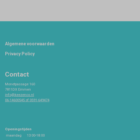
Footer
Algemene voorwaarden
Privacy Policy
Contact
Monetpassage 160
7811DX Emmen
info@keezenco.nl
06-14600545 of 0591-649474
Openingstijden
maandag
13:00-18:00