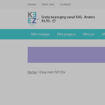
Home
Over ons
Contact
Gratis bezorging vanaf €40,- Anders
€6,95,- 📦
Mini meisjes
Mini jongens
Mini uni
Me
Oxxy
riem
-
Home
Oxxy riem 5012tx
Keez&Co