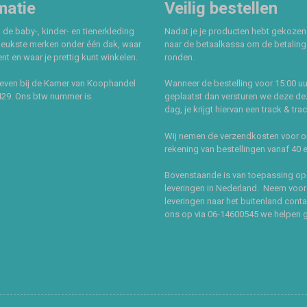
matie
Veilig bestellen
 de baby-, kinder- en tienerkleding
Nadat je je producten hebt gekozen
leukste merken onder één dak, waar
naar de betaalkassa om de betaling 
t en waar je prettig kunt winkelen.
ronden.
even bij de Kamer van Koophandel
Wanneer de bestelling voor 15:00 uu
429. Ons btw nummer is
geplaatst dan versturen we deze de
dag, je krijgt hiervan een track & tra
Wij nemen de verzendkosten voor 
rekening van bestellingen vanaf 40 
Bovenstaande is van toepassing op
leveringen in Nederland. Neem voor
leveringen naar het buitenland cont
ons op via 06-14600545 we helpen 