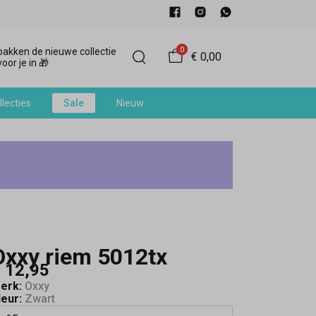
0
akken de nieuwe collectie
€ 0,00
oor je in 🎁
llecties
Sale
Nieuw
Oxxy riem 5012tx
 12,95
erk:
Oxxy
leur:
Zwart