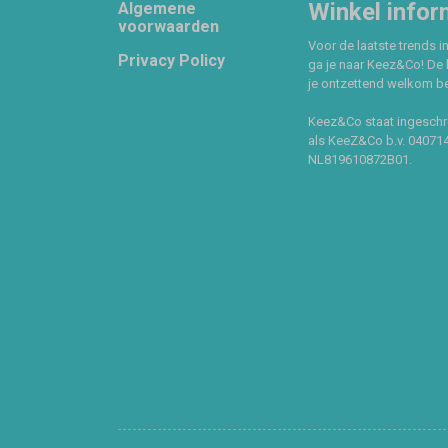
Footer
Winkel infor
Algemene
voorwaarden
Voor de laatste trends in
Privacy Policy
ga je naar Keez&Co! De 
je ontzettend welkom ben
Keez&Co staat ingeschr
als KeeZ&Co b.v. 04071
NL819610872B01.