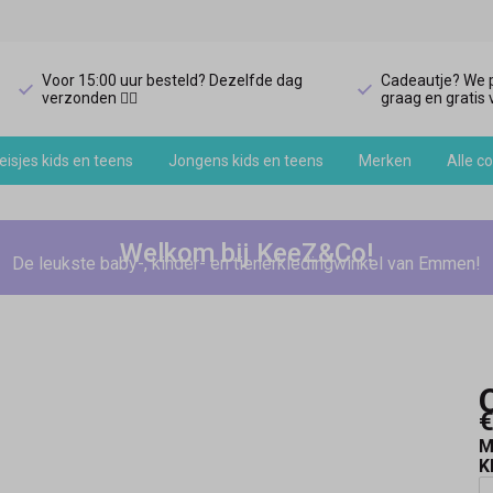
Voor 15:00 uur besteld? Dezelfde dag
Cadeautje? We p
verzonden 🏃‍♀️
graag en gratis v
isjes kids en teens
Jongens kids en teens
Merken
Alle co
Welkom bij KeeZ&Co!
De leukste baby-, kinder- en tienerkledingwinkel van Emmen!
€
M
K