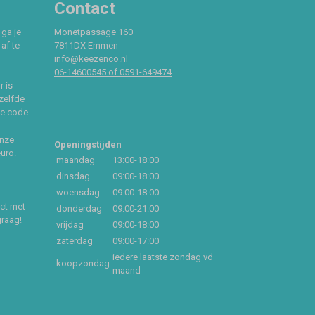
Contact
 ga je
Monetpassage 160
af te
7811DX Emmen
info@keezenco.nl
06-14600545 of 0591-649474
r is
zelfde
ce code.
onze
Openingstijden
euro.
maandag
13:00-18:00
dinsdag
09:00-18:00
woensdag
09:00-18:00
act met
donderdag
09:00-21:00
graag!
vrijdag
09:00-18:00
zaterdag
09:00-17:00
iedere laatste zondag vd
koopzondag
maand