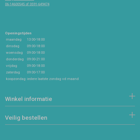
06-14600545 of 0591-649474
Openingstijden
maandag
13:00-18:00
dinsdag
09:00-18:00
woensdag
09:00-18:00
donderdag
09:00-21:00
vrijdag
09:00-18:00
zaterdag
09:00-17:00
koopzondag
iedere laatste zondag vd maand
Winkel informatie
Veilig bestellen