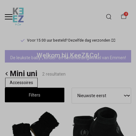
0
Voor 15:00 uur besteld? Dezelfde dag verzonden 🏃‍♀️
Mini
Welkom bij KeeZ&Co!
De leukste baby-, kinder- en tienerkledingwinkel van Emmen!
uni
Mini uni
-
2 resultaten
Accessoires
Keez&Co
Filters