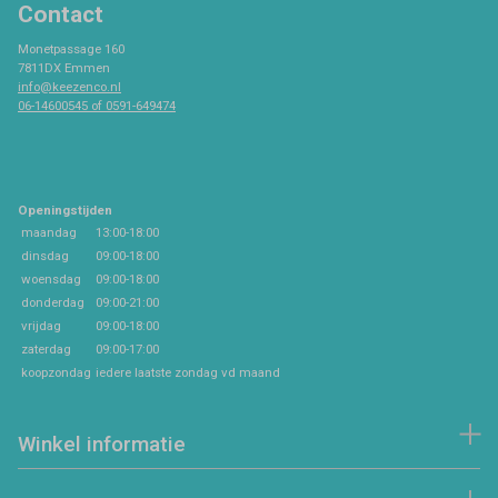
Contact
Monetpassage 160
7811DX Emmen
info@keezenco.nl
06-14600545 of 0591-649474
Openingstijden
maandag
13:00-18:00
dinsdag
09:00-18:00
woensdag
09:00-18:00
donderdag
09:00-21:00
vrijdag
09:00-18:00
zaterdag
09:00-17:00
koopzondag
iedere laatste zondag vd maand
Winkel informatie