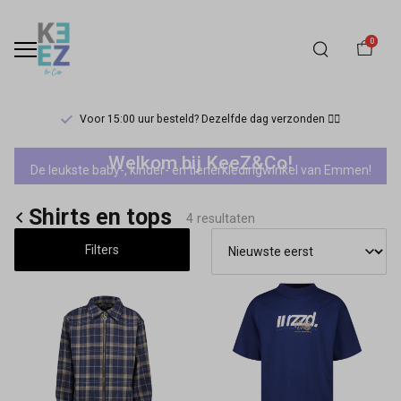
0
Voor 15:00 uur besteld? Dezelfde dag verzonden 🏃‍♀️
Raizzed
Welkom bij KeeZ&Co!
De leukste baby-, kinder- en tienerkledingwinkel van Emmen!
jongens
Shirts en tops
shirts
4 resultaten
Filters
en
tops
-
Keez&Co