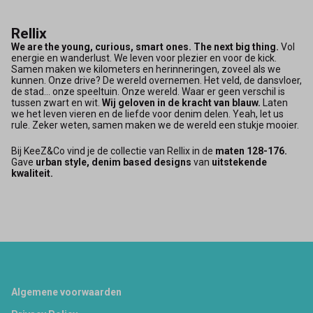
Rellix
We are the young, curious, smart ones. The next big thing.
Vol
energie en wanderlust. We leven voor plezier en voor de kick.
Samen maken we kilometers en herinneringen, zoveel als we
kunnen. Onze drive? De wereld overnemen. Het veld, de dansvloer,
de stad... onze speeltuin. Onze wereld. Waar er geen verschil is
tussen zwart en wit.
Wij geloven in de kracht van blauw.
Laten
we het leven vieren en de liefde voor denim delen. Yeah, let us
rule. Zeker weten, samen maken we de wereld een stukje mooier.
Bij KeeZ&Co vind je de collectie van Rellix in de
maten 128-176.
Gave
urban style, denim based designs
van
uitstekende
kwaliteit.
Footer
Algemene voorwaarden