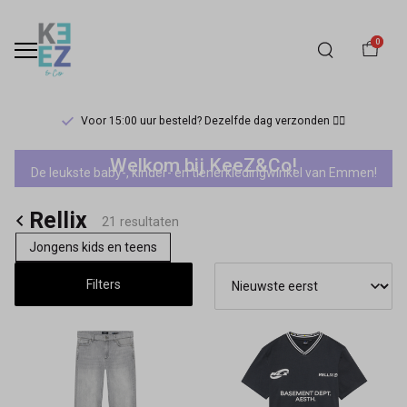
0
Voor 15:00 uur besteld? Dezelfde dag verzonden 🏃‍♀️
Rellix
Welkom bij KeeZ&Co!
De leukste baby-, kinder- en tienerkledingwinkel van Emmen!
-
Rellix
Keez&Co
21 resultaten
Jongens kids en teens
Filters