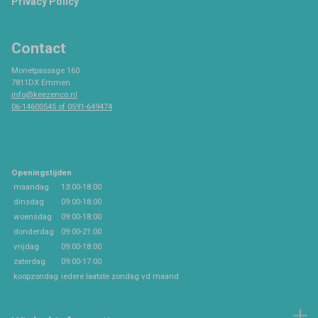
Privacy Policy
Contact
Monetpassage 160
7811DX Emmen
info@keezenco.nl
06-14600545 of 0591-649474
Openingstijden
maandag
13:00-18:00
dinsdag
09:00-18:00
woensdag
09:00-18:00
donderdag
09:00-21:00
vrijdag
09:00-18:00
zaterdag
09:00-17:00
koopzondag
iedere laatste zondag vd maand