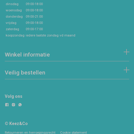
dinsdag
09:00-18:00
woensdag
09:00-18:00
donderdag
09:00-21:00
vrijdag
09:00-18:00
zaterdag
09:00-17:00
koopzondag
iedere laatste zondag vd maand
Winkel informatie
Veilig bestellen
Volg ons
© Keez&Co
Retourneren en herroepingsrecht
Cookie statement