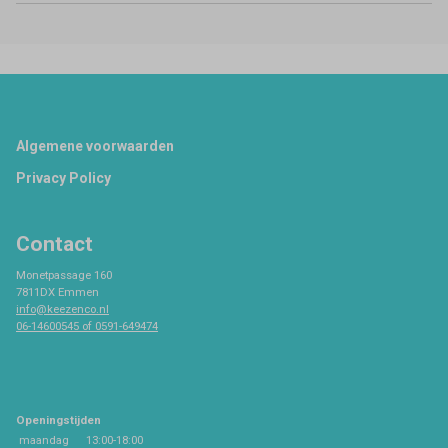
Footer
Algemene voorwaarden
Privacy Policy
Contact
Monetpassage 160
7811DX Emmen
info@keezenco.nl
06-14600545 of 0591-649474
Openingstijden
maandag
13:00-18:00