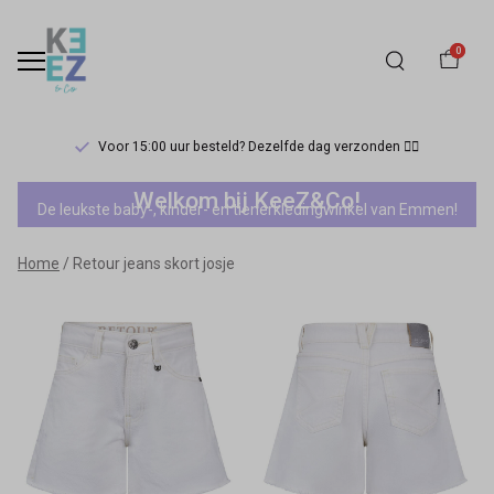
0
Voor 15:00 uur besteld? Dezelfde dag verzonden 🏃‍♀️
Retour
Welkom bij KeeZ&Co!
De leukste baby-, kinder- en tienerkledingwinkel van Emmen!
jeans
Home
Retour jeans skort josje
skort
josje
-
Keez&Co