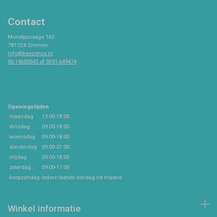
Contact
Monetpassage 160
7811DX Emmen
info@keezenco.nl
06-14600545 of 0591-649474
Openingstijden
maandag
13:00-18:00
dinsdag
09:00-18:00
woensdag
09:00-18:00
donderdag
09:00-21:00
vrijdag
09:00-18:00
zaterdag
09:00-17:00
koopzondag
iedere laatste zondag vd maand
Winkel informatie