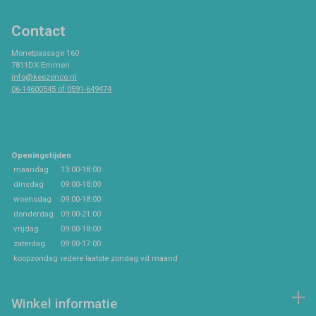
Contact
Monetpassage 160
7811DX Emmen
info@keezenco.nl
06-14600545 of 0591-649474
Openingstijden
maandag
13:00-18:00
dinsdag
09:00-18:00
woensdag
09:00-18:00
donderdag
09:00-21:00
vrijdag
09:00-18:00
zaterdag
09:00-17:00
koopzondag
iedere laatste zondag vd maand
Winkel informatie