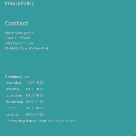
Privacy Policy
Contact
Monetpassage 160
7811DX Emmen
info@keezenco.nl
06-14600545 of 0591-649474
Openingstijden
maandag
13:00-18:00
dinsdag
09:00-18:00
woensdag
09:00-18:00
donderdag
09:00-21:00
vrijdag
09:00-18:00
zaterdag
09:00-17:00
koopzondag
iedere laatste zondag vd maand