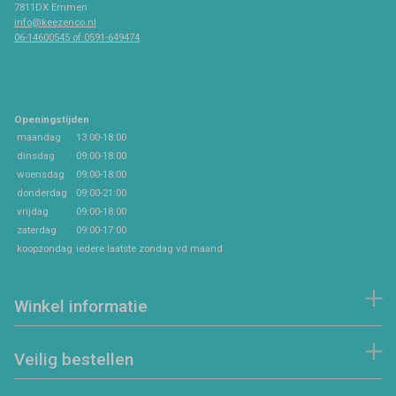
7811DX Emmen
info@keezenco.nl
06-14600545 of 0591-649474
Openingstijden
maandag
13:00-18:00
dinsdag
09:00-18:00
woensdag
09:00-18:00
donderdag
09:00-21:00
vrijdag
09:00-18:00
zaterdag
09:00-17:00
koopzondag
iedere laatste zondag vd maand
Winkel informatie
Veilig bestellen