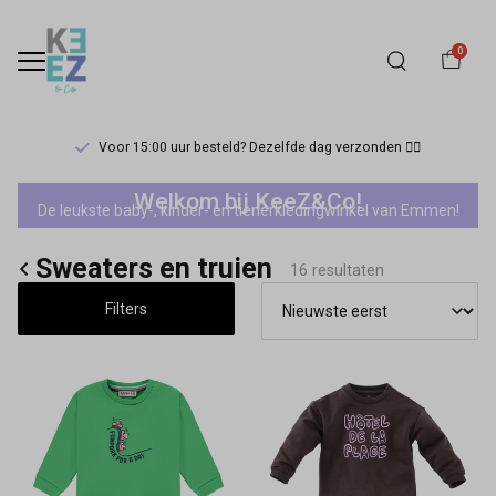
0
Voor 15:00 uur besteld? Dezelfde dag verzonden 🏃‍♀️
Sale
Welkom bij KeeZ&Co!
De leukste baby-, kinder- en tienerkledingwinkel van Emmen!
mini
Sweaters en truien
jongens
16 resultaten
Filters
sweaters
en
truien
-