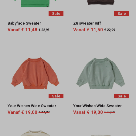
Keez&Co
Sale
Sale
Babyface Sweater
Z8 sweater Riff
Vanaf € 11,48
Vanaf € 11,50
€ 22,95
€ 22,99
Sale
Sale
Your Wishes Wide Sweater
Your Wishes Wide Sweater
Vanaf € 19,00
Vanaf € 19,00
€ 37,99
€ 37,99