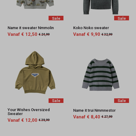
Sale
Sale
Name it sweater Nmmolin
Koko Noko sweater
Vanaf € 12,50
Vanaf € 9,90
€ 24,99
€ 32,99
Sale
Sale
Your Wishes Oversized
Name it trui Nmmnestor
Sweater
Vanaf € 8,40
€ 27,99
Vanaf € 12,00
€ 39,99