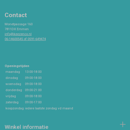
Contact
Monetpassage 160
7811DX Emmen
info@keezenco.nl
06-14600545 of 0591-649474
Openingstijden
maandag
13:00-18:00
dinsdag
09:00-18:00
woensdag
09:00-18:00
donderdag
09:00-21:00
vrijdag
09:00-18:00
zaterdag
09:00-17:00
koopzondag
iedere laatste zondag vd maand
Winkel informatie