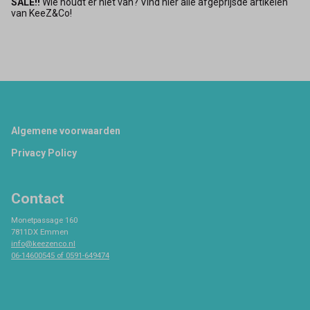
SALE!!
Wie houdt er niet van? Vind hier alle afgeprijsde artikelen
van KeeZ&Co!
Footer
Algemene voorwaarden
Privacy Policy
Contact
Monetpassage 160
7811DX Emmen
info@keezenco.nl
06-14600545 of 0591-649474