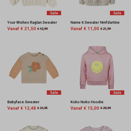
Keez&Co
Sale
Sale
Your Wishes Raglan Sweater
Name it Sweater Nmfdartine
Vanaf € 21,50
Vanaf € 11,00
€ 42,99
€ 21,99
Sale
Sale
Babyface Sweater
Koko Noko Hoodie
Vanaf € 12,48
Vanaf € 15,00
€ 24,95
€ 29,99