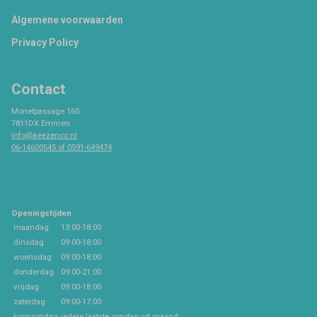
Footer
Algemene voorwaarden
Privacy Policy
Contact
Monetpassage 160
7811DX Emmen
info@keezenco.nl
06-14600545 of 0591-649474
Openingstijden
maandag
13:00-18:00
dinsdag
09:00-18:00
woensdag
09:00-18:00
donderdag
09:00-21:00
vrijdag
09:00-18:00
zaterdag
09:00-17:00
koopzondag
iedere laatste zondag vd maand