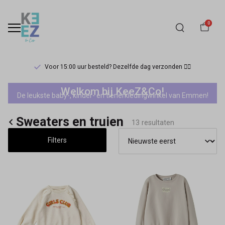
0
Voor 15:00 uur besteld? Dezelfde dag verzonden 🏃‍♀️
Sale
Welkom bij KeeZ&Co!
De leukste baby-, kinder- en tienerkledingwinkel van Emmen!
mini
Sweaters en truien
meisjes
13 resultaten
Filters
sweaters
en
truien
-