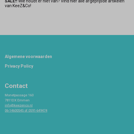
SALE!!
Wie houdt er niet van? Vind hier alle afgeprijsde artikelen
van KeeZ&Co!
Footer
Algemene voorwaarden
Privacy Policy
Contact
Monetpassage 160
7811DX Emmen
info@keezenco.nl
06-14600545 of 0591-649474