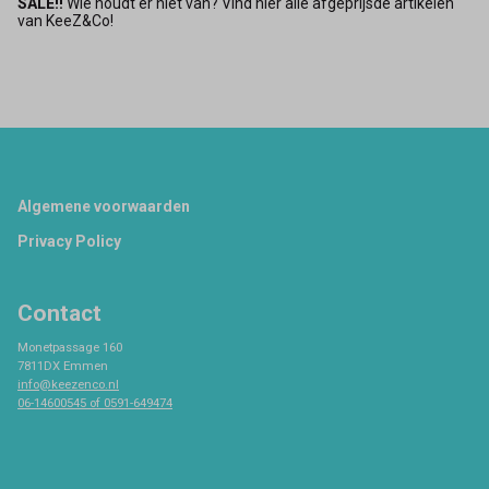
SALE!!
Wie houdt er niet van? Vind hier alle afgeprijsde artikelen
van KeeZ&Co!
Footer
Algemene voorwaarden
Privacy Policy
Contact
Monetpassage 160
7811DX Emmen
info@keezenco.nl
06-14600545 of 0591-649474