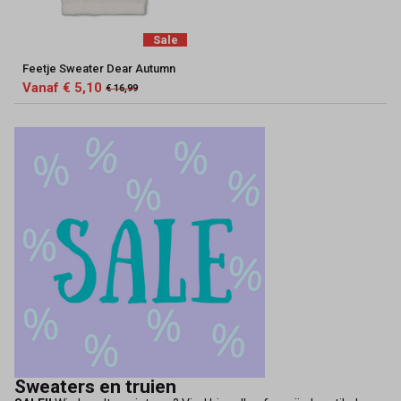
Keez&Co
Sale
Feetje Sweater Dear Autumn
Vanaf € 5,10
€ 16,99
Sweaters en truien