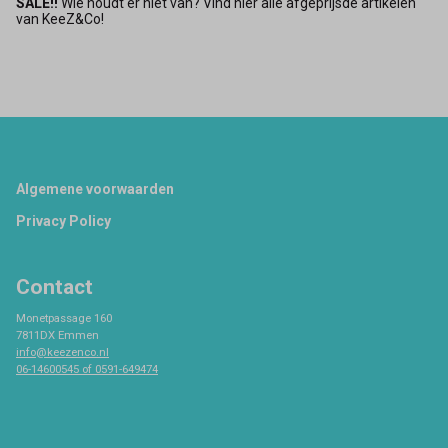
SALE!!
Wie houdt er niet van? Vind hier alle afgeprijsde artikelen
van KeeZ&Co!
Footer
Algemene voorwaarden
Privacy Policy
Contact
Monetpassage 160
7811DX Emmen
info@keezenco.nl
06-14600545 of 0591-649474