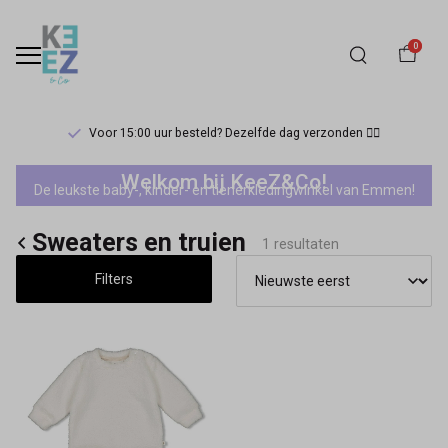
0
Voor 15:00 uur besteld? Dezelfde dag verzonden 🏃‍♀️
Sale
Welkom bij KeeZ&Co!
De leukste baby-, kinder- en tienerkledingwinkel van Emmen!
mini
Sweaters en truien
uni
1 resultaten
Filters
sweaters
en
truien
-