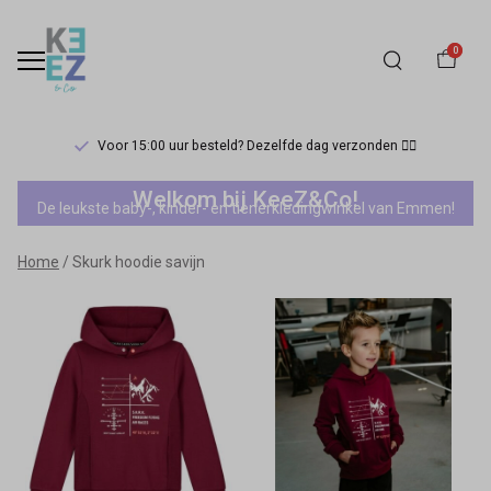
0
Voor 15:00 uur besteld? Dezelfde dag verzonden 🏃‍♀️
Skurk
Welkom bij KeeZ&Co!
De leukste baby-, kinder- en tienerkledingwinkel van Emmen!
hoodie
Home
Skurk hoodie savijn
savijn
-
Keez&Co