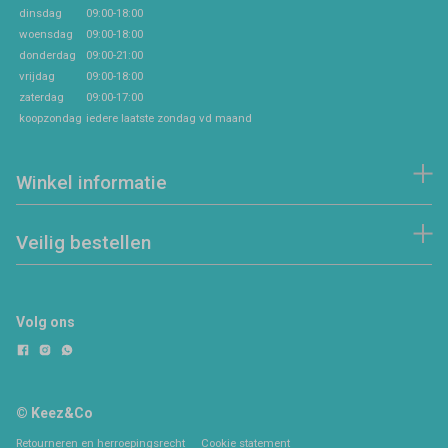
dinsdag
09:00-18:00
woensdag
09:00-18:00
donderdag
09:00-21:00
vrijdag
09:00-18:00
zaterdag
09:00-17:00
koopzondag
iedere laatste zondag vd maand
Winkel informatie
Veilig bestellen
Volg ons
© Keez&Co
Retourneren en herroepingsrecht
Cookie statement