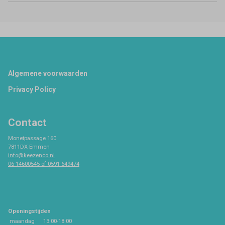
Footer
Algemene voorwaarden
Privacy Policy
Contact
Monetpassage 160
7811DX Emmen
info@keezenco.nl
06-14600545 of 0591-649474
Openingstijden
maandag
13:00-18:00