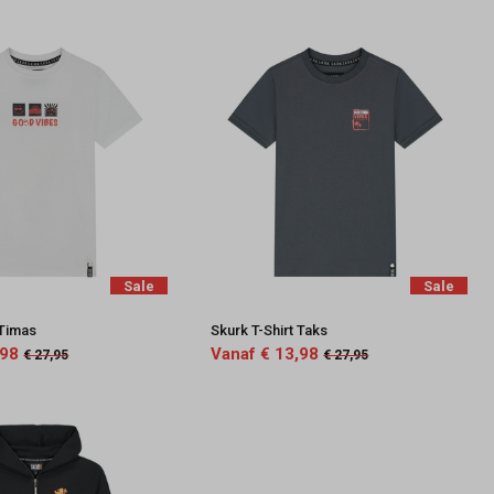
Sale
Sale
 Timas
Skurk T-Shirt Taks
,98
Vanaf € 13,98
€ 27,95
€ 27,95