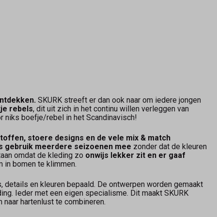
ontdekken.
SKURK streeft er dan ook naar om iedere jongen
je rebels
, dit uit zich in het continu willen verleggen van
r niks boefje/rebel in het Scandinavisch!
toffen, stoere designs en de vele mix & match
ijks gebruik meerdere seizoenen mee
zonder dat de kleuren
staan omdat de kleding zo
onwijs lekker zit en er gaaf
om in bomen te klimmen.
s, details en kleuren bepaald. De ontwerpen worden gemaakt
ding. Ieder met een eigen specialisme. Dit maakt SKURK
 naar hartenlust te combineren.