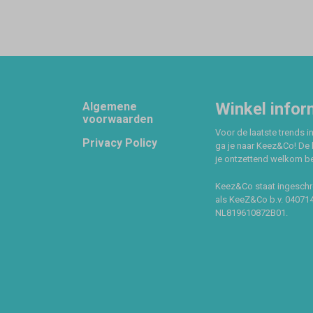
Footer
Winkel infor
Algemene
voorwaarden
Voor de laatste trends in
Privacy Policy
ga je naar Keez&Co! De 
je ontzettend welkom ben
Keez&Co staat ingeschr
als KeeZ&Co b.v. 04071
NL819610872B01.