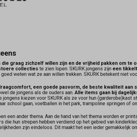
teens
die graag zichzelf willen zijn en de vrijheid pakken om te 
stoere collecties
te zien lopen. SKURK jongens zijn
een tikkelt
e goed weten wat ze aan willen trekken. SKURK betekent niet voo
raagcomfort, een goede pasvorm, de beste kwaliteit aan s
wel de jongens als de ouders aan.
Alle items gaan bij dagel
De jongens kiezen voor SKURK als ze voor hun (garderobe)kast 
naar school gaan, voetballen in het park, trampoline springen of 
en een ander thema. Aan de hand van het thema worden er print
s die hun strepen hebben verdiend op het gebied van kinderkle
ijkheden zijn eindeloos. Dit maakt het een ieder gemakkelijk om