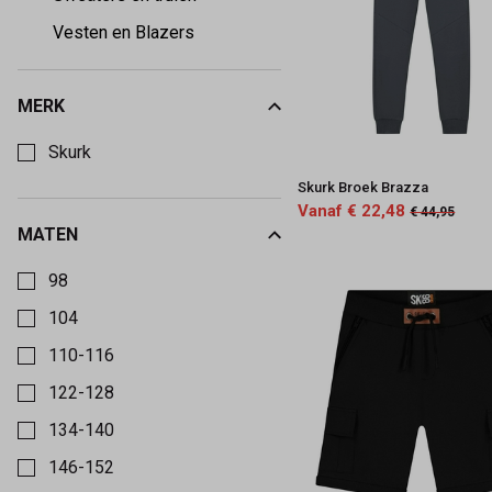
Vesten en Blazers
MERK
Kies een Merk om op te filteren
Skurk
Skurk Broek Brazza
Vanaf € 22,48
€ 44,95
MATEN
Kies een Maten om op te filteren
98
104
110-116
122-128
134-140
146-152