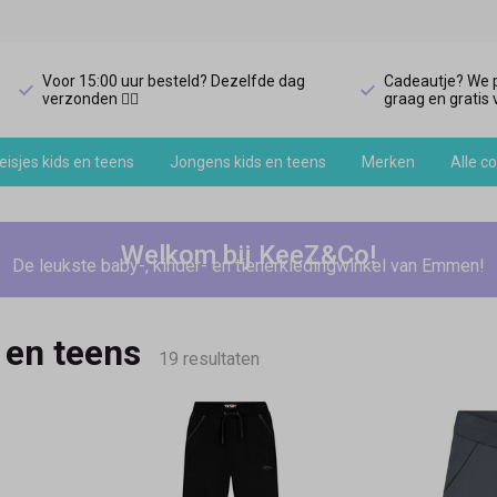
Voor 15:00 uur besteld? Dezelfde dag
Cadeautje? We p
verzonden 🏃‍♀️
graag en gratis v
isjes kids en teens
Jongens kids en teens
Merken
Alle co
Welkom bij KeeZ&Co!
De leukste baby-, kinder- en tienerkledingwinkel van Emmen!
 en teens
19 resultaten