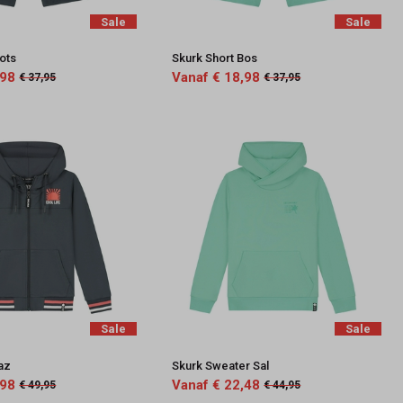
Sale
Sale
ots
Skurk Short Bos
,98
Vanaf € 18,98
€ 37,95
€ 37,95
Sale
Sale
az
Skurk Sweater Sal
,98
Vanaf € 22,48
€ 49,95
€ 44,95