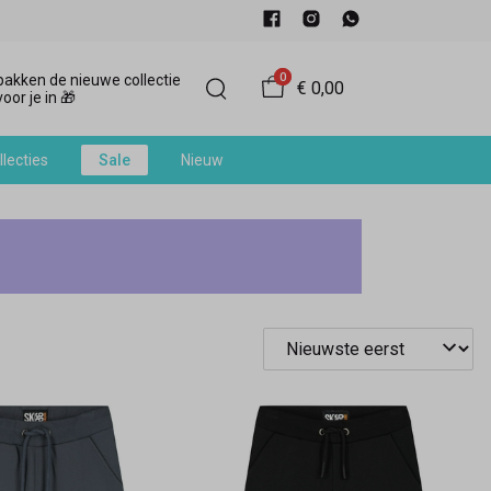
0
akken de nieuwe collectie
€ 0,00
oor je in 🎁
llecties
Sale
Nieuw