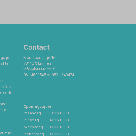
Contact
 ga je
Monetpassage 160
af te
7811DX Emmen
info@keezenco.nl
06-14600545 of 0591-649474
r is
zelfde
ce code.
onze
Openingstijden
euro.
maandag
13:00-18:00
dinsdag
09:00-18:00
woensdag
09:00-18:00
act met
donderdag
09:00-21:00