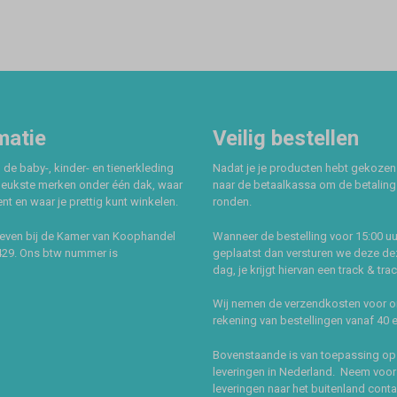
matie
Veilig bestellen
 de baby-, kinder- en tienerkleding
Nadat je je producten hebt gekozen
leukste merken onder één dak, waar
naar de betaalkassa om de betaling 
t en waar je prettig kunt winkelen.
ronden.
even bij de Kamer van Koophandel
Wanneer de bestelling voor 15:00 uu
429. Ons btw nummer is
geplaatst dan versturen we deze de
dag, je krijgt hiervan een track & tra
Wij nemen de verzendkosten voor 
rekening van bestellingen vanaf 40 
Bovenstaande is van toepassing op
leveringen in Nederland. Neem voor
leveringen naar het buitenland cont