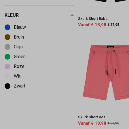
KLEUR
Skurk Short Baba
Kies een Kleur om op te filteren
Vanaf € 18,98
€ 37,95
Blauw
Bruin
Grijs
Groen
Roze
Wit
Zwart
Skurk Short Bos
Vanaf € 18,98
€ 37,95