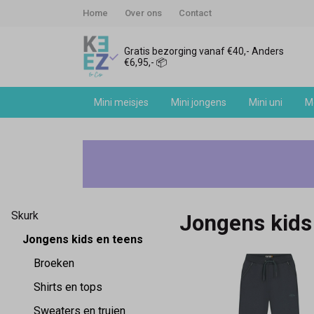
Home
Over ons
Contact
Gratis bezorging vanaf €40,- Anders
€6,95,- 📦
Mini meisjes
Mini jongens
Mini uni
Me
Skurk
jongens
-
Skurk
Jongens kids
Keez&Co
Jongens kids en teens
Broeken
Shirts en tops
Sweaters en truien