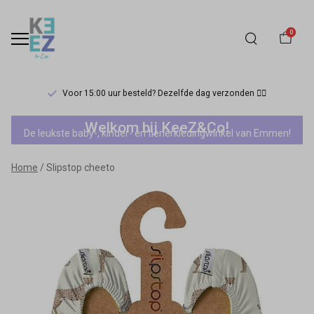
0
Voor 15:00 uur besteld? Dezelfde dag verzonden 🏃‍♀️
Slipstop
Welkom bij KeeZ&Co!
De leukste baby-, kinder- en tienerkledingwinkel van Emmen!
cheeto
Home
Slipstop cheeto
-
Keez&Co