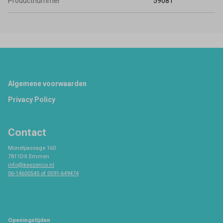
Productnummer
59081
Footer
Algemene voorwaarden
Privacy Policy
Contact
Monetpassage 160
7811DX Emmen
info@keezenco.nl
06-14600545 of 0591-649474
Openingstijden