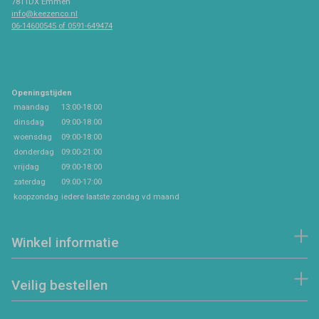
7811DX Emmen
info@keezenco.nl
06-14600545 of 0591-649474
Openingstijden
maandag
13:00-18:00
dinsdag
09:00-18:00
woensdag
09:00-18:00
donderdag
09:00-21:00
vrijdag
09:00-18:00
zaterdag
09:00-17:00
koopzondag
iedere laatste zondag vd maand
Winkel informatie
Veilig bestellen