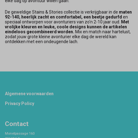
elke dag op avontuur willen gaan.
De geweldige Stains & Stories collectie is verkrijgbaar in de
maten
92-140, heerlijk zacht en comfortabel, een beetje gedurfd
en
speciaal ontworpen voor avonturiers van zo'n 2-10 jaar oud.
Met
vrolijke kleuren en leuke, coole designs kunnen de artikelen
eindeloos gecombineerd worden.
Mix en match naar hartelust,
zodat jouw grote kleine avonturier elke dag de wereld kan
ontdekken met een ondeugende lach.
Footer
Algemene voorwaarden
Privacy Policy
Contact
Monetpassage 160