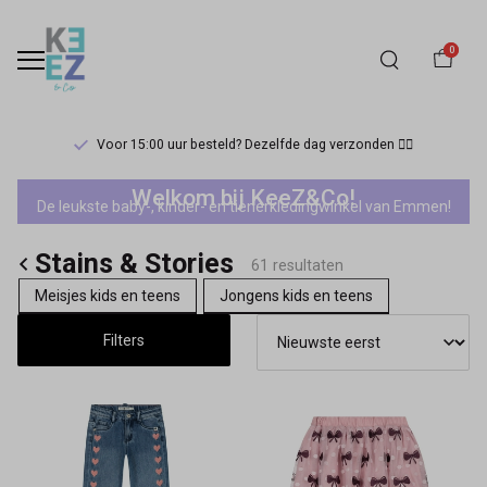
0
0 uur besteld? Dezelfde dag verzonden 🏃‍♀️
Cadeautje? We pakken de 
Stains
Welkom bij KeeZ&Co!
De leukste baby-, kinder- en tienerkledingwinkel van Emmen!
&
Stains & Stories
Stories
61 resultaten
Meisjes kids en teens
Jongens kids en teens
-
Filters
Keez&Co