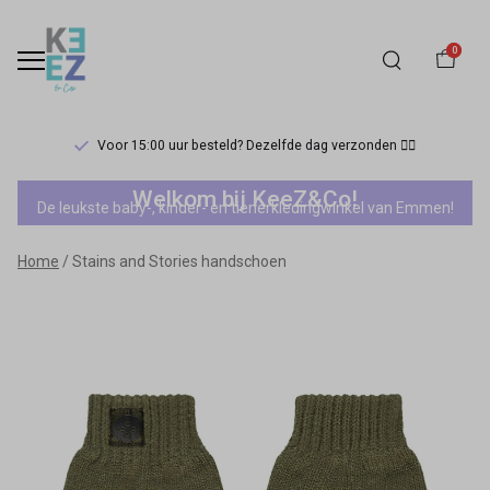
0
Voor 15:00 uur besteld? Dezelfde dag verzonden 🏃‍♀️
Stains
Welkom bij KeeZ&Co!
De leukste baby-, kinder- en tienerkledingwinkel van Emmen!
and
Home
Stains and Stories handschoen
Stories
handschoen
-
Keez&Co