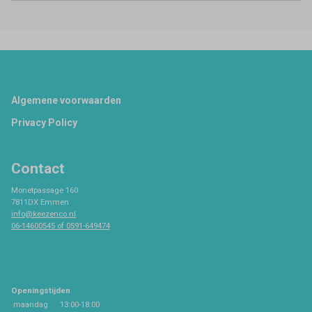
Footer
Algemene voorwaarden
Privacy Policy
Contact
Monetpassage 160
7811DX Emmen
info@keezenco.nl
06-14600545 of 0591-649474
Openingstijden
maandag
13:00-18:00