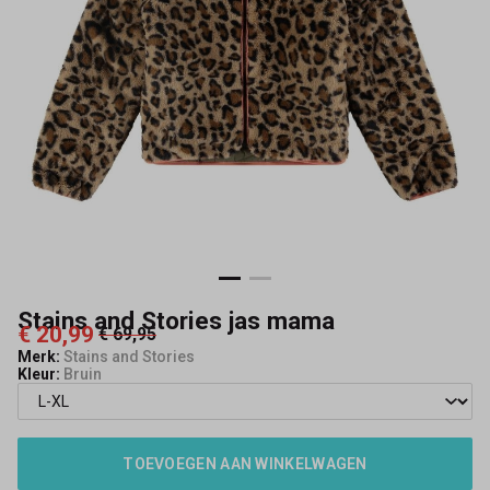
Stains and Stories jas mama
€ 20,99
€ 69,95
Merk:
Stains and Stories
Kleur:
Bruin
TOEVOEGEN AAN WINKELWAGEN