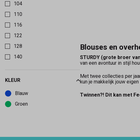
104
110
116
122
Blouses en over
128
140
STURDY (grote broer van
van een avontuur in stijl ho
Met twee collecties per ja
KLEUR
kun je makkelijk jouw eigen
Kies een Kleur om op te filteren
Blauw
Twinnen?! Dit kan met Fee
Groen