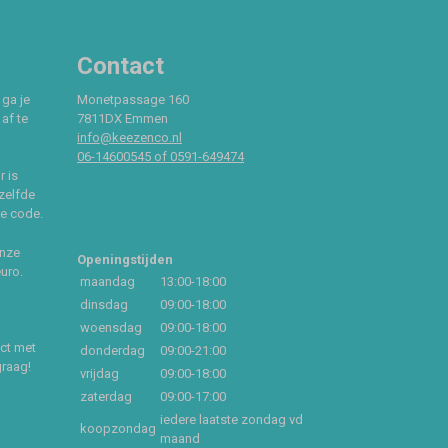
Contact
 ga je
Monetpassage 160
af te
7811DX Emmen
info@keezenco.nl
06-14600545 of 0591-649474
r is
zelfde
ce code.
onze
Openingstijden
euro.
maandag
13:00-18:00
dinsdag
09:00-18:00
woensdag
09:00-18:00
act met
donderdag
09:00-21:00
graag!
vrijdag
09:00-18:00
zaterdag
09:00-17:00
iedere laatste zondag vd
koopzondag
maand