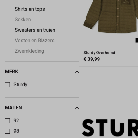
Shirts en tops
Sokken
Sweaters en truien
Vesten en Blazers
Zwemkleding
Sturdy Overhemd
€ 39,99
MERK
Kies een Merk om op te filteren
Sturdy
MATEN
Kies een Maten om op te filteren
92
98