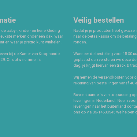
matie
Veilig bestellen
 de baby-, kinder- en tienerkleding
Nadat je je producten hebt gekozen
leukste merken onder één dak, waar
naar de betaalkassa om de betaling 
t en waar je prettig kunt winkelen.
ronden.
even bij de Kamer van Koophandel
Wanneer de bestelling voor 15:00 uu
429. Ons btw nummer is
geplaatst dan versturen we deze de
dag, je krijgt hiervan een track & tra
Wij nemen de verzendkosten voor 
rekening van bestellingen vanaf 40 
Bovenstaande is van toepassing op
leveringen in Nederland. Neem voor
leveringen naar het buitenland cont
ons op via 06-14600545 we helpen 