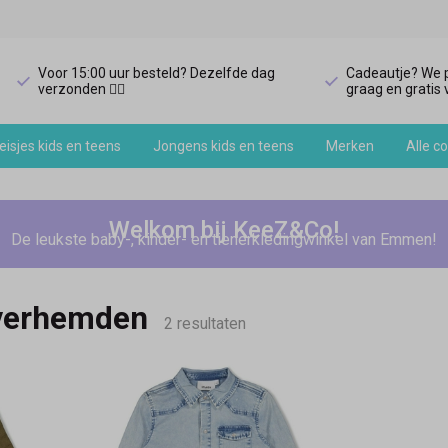
Voor 15:00 uur besteld? Dezelfde dag
Cadeautje? We p
verzonden 🏃‍♀️
graag en gratis v
isjes kids en teens
Jongens kids en teens
Merken
Alle co
Welkom bij KeeZ&Co!
De leukste baby-, kinder- en tienerkledingwinkel van Emmen!
overhemden
2 resultaten