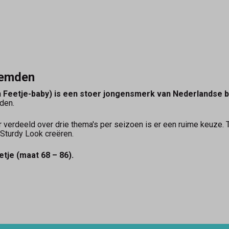
hemden
 Feetje-baby) is een stoer jongensmerk van Nederlandse b
uden.
ar verdeeld over drie thema's per seizoen is er een ruime keu
 Sturdy Look creëren.
tje (maat 68 – 86).