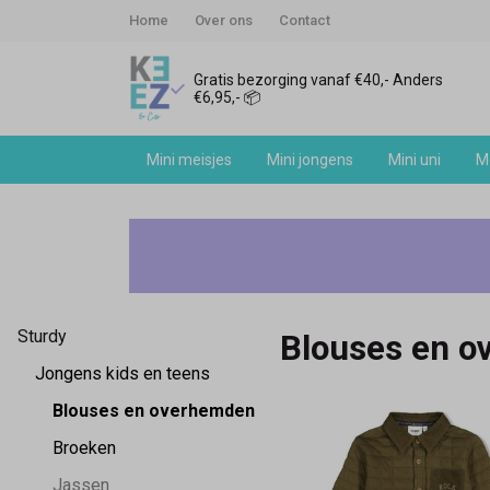
Home
Over ons
Contact
Gratis bezorging vanaf €40,- Anders
€6,95,- 📦
Mini meisjes
Mini jongens
Mini uni
Me
Sturdy
blouses
en
Sturdy
Blouses en 
overhemden
Jongens kids en teens
-
Blouses en overhemden
Broeken
Keez&Co
Jassen