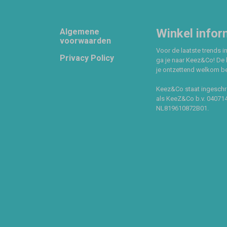
Footer
Winkel infor
Algemene
voorwaarden
Voor de laatste trends in
Privacy Policy
ga je naar Keez&Co! De 
je ontzettend welkom ben
Keez&Co staat ingeschr
als KeeZ&Co b.v. 04071
NL819610872B01.