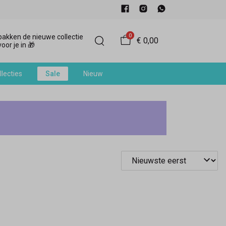
0
akken de nieuwe collectie
€ 0,00
oor je in 🎁
llecties
Sale
Nieuw