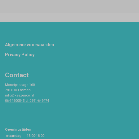
Footer
Algemene voorwaarden
Privacy Policy
Contact
Monetpassage 160
7811DX Emmen
info@keezenco.nl
06-14600545 of 0591-649474
Openingstijden
maandag
13:00-18:00