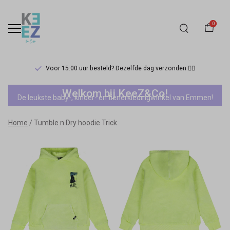
0
Voor 15:00 uur besteld? Dezelfde dag verzonden 🏃‍♀️
Tumble
Welkom bij KeeZ&Co!
De leukste baby-, kinder- en tienerkledingwinkel van Emmen!
n
Home
Tumble n Dry hoodie Trick
Dry
hoodie
Trick
-
Keez&Co