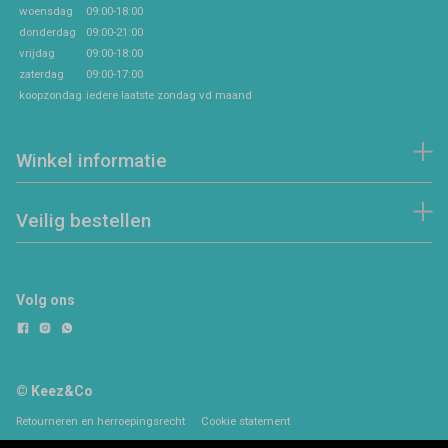
woensdag
09:00-18:00
donderdag
09:00-21:00
vrijdag
09:00-18:00
zaterdag
09:00-17:00
koopzondag
iedere laatste zondag vd maand
Winkel informatie
Veilig bestellen
Volg ons
© Keez&Co
Retourneren en herroepingsrecht
Cookie statement