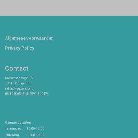
Footer
Algemene voorwaarden
Privacy Policy
Contact
Monetpassage 160
7811DX Emmen
info@keezenco.nl
06-14600545 of 0591-649474
Openingstijden
maandag
13:00-18:00
dinsdag
09:00-18:00