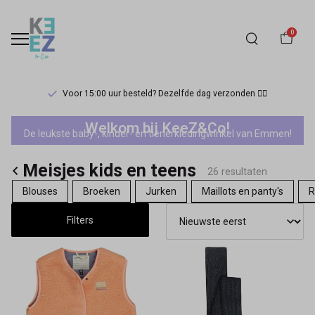
0
Voor 15:00 uur besteld? Dezelfde dag verzonden 🏃‍♀️
Tumble
Welkom bij KeeZ&Co!
De leukste baby-, kinder- en tienerkledingwinkel van Emmen!
'N
Meisjes kids en teens
Dry
26 resultaten
Blouses
Broeken
Jurken
Maillots en panty's
R
meisjes
Filters
-
Keez&Co