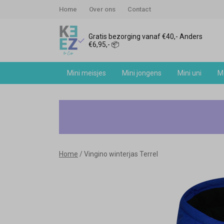
Home
Over ons
Contact
Gratis bezorging vanaf €40,- Anders
€6,95,- 📦
Mini meisjes
Mini jongens
Mini uni
Me
Vingino
winterjas
Terrel
Home
Vingino winterjas Terrel
-
Keez&Co