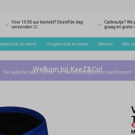
Voor 15:00 uur besteld? Dezelfde dag
Cadeautje? We p
verzonden 🏃‍♀️
graag en gratis v
isjes kids en teens
Jongens kids en teens
Merken
Alle co
Welkom bij KeeZ&Co!
De leukste baby-, kinder- en tienerkledingwinkel van Emmen!
€
M