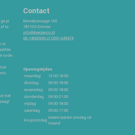
Contact
 ga je
Monetpassage 160
af te
7811DX Emmen
info@keezenco.nl
06-14600545 of 0591-649474
r is
zelfde
ce code.
onze
Openingstijden
euro.
maandag
13:00-18:00
dinsdag
09:00-18:00
woensdag
09:00-18:00
act met
donderdag
09:00-21:00
graag!
vrijdag
09:00-18:00
zaterdag
09:00-17:00
iedere laatste zondag vd
koopzondag
maand