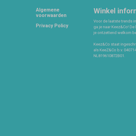
Footer
Winkel infor
Algemene
voorwaarden
Voor de laatste trends in
Privacy Policy
ga je naar Keez&Co! De 
je ontzettend welkom ben
Keez&Co staat ingeschr
als KeeZ&Co b.v. 04071
NL819610872B01.