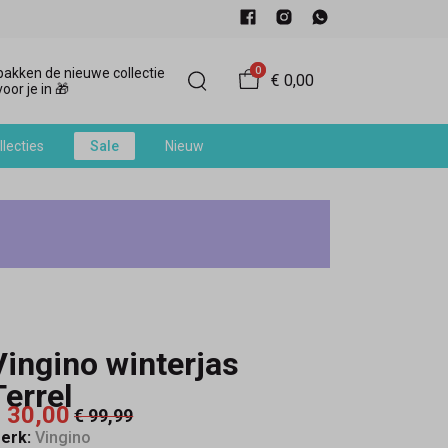
0
akken de nieuwe collectie
€ 0,00
oor je in 🎁
llecties
Sale
Nieuw
Vingino winterjas
Terrel
 30,00
€ 99,99
erk:
Vingino