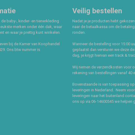
matie
Veilig bestellen
 de baby-, kinder- en tienerkleding
Nadat je je producten hebt gekozen
leukste merken onder één dak, waar
naar de betaalkassa om de betaling 
t en waar je prettig kunt winkelen.
ronden.
even bij de Kamer van Koophandel
Wanneer de bestelling voor 15:00 uu
429. Ons btw nummer is
geplaatst dan versturen we deze de
dag, je krijgt hiervan een track & tra
Wij nemen de verzendkosten voor 
rekening van bestellingen vanaf 40 
Bovenstaande is van toepassing op
leveringen in Nederland. Neem voor
leveringen naar het buitenland cont
ons op via 06-14600545 we helpen 