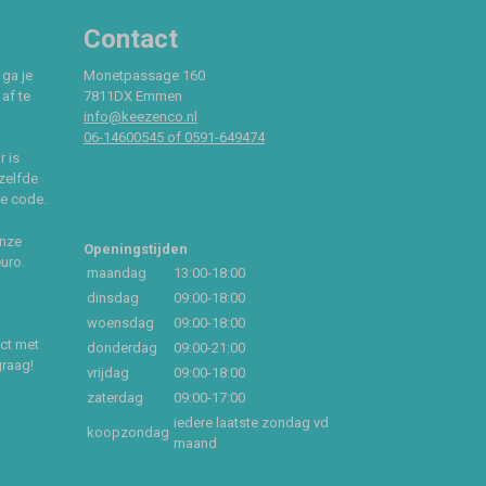
Contact
 ga je
Monetpassage 160
af te
7811DX Emmen
info@keezenco.nl
06-14600545 of 0591-649474
r is
zelfde
ce code.
onze
Openingstijden
euro.
maandag
13:00-18:00
dinsdag
09:00-18:00
woensdag
09:00-18:00
act met
donderdag
09:00-21:00
graag!
vrijdag
09:00-18:00
zaterdag
09:00-17:00
iedere laatste zondag vd
koopzondag
maand