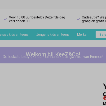
Voor 15:00 uur besteld? Dezelfde dag
Cadeautje? We p
verzonden 🏃‍♀️
graag en gratis v
isjes kids en teens
Jongens kids en teens
Merken
Sal
Welkom bij KeeZ&Co!
De leukste baby-, kinder- en tienerkledingwinkel van Emmen!
€
M