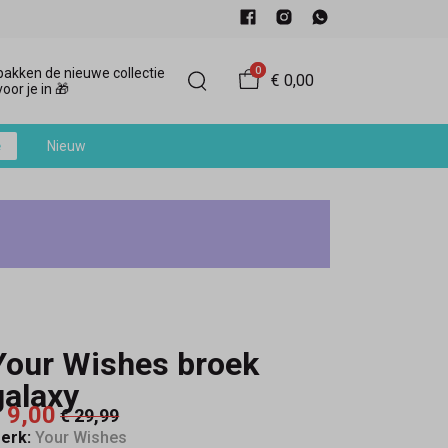
0
akken de nieuwe collectie
€ 0,00
oor je in 🎁
e
Nieuw
Your Wishes broek
galaxy
 9,00
€ 29,99
erk:
Your Wishes