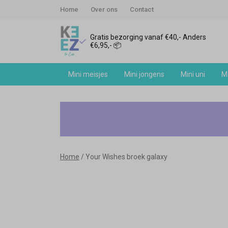
Home
Over ons
Contact
Gratis bezorging vanaf €40,- Anders
€6,95,- 📦
Mini meisjes
Mini jongens
Mini uni
Me
Your
Wishes
broek
Home
Your Wishes broek galaxy
galaxy
-
Keez&Co