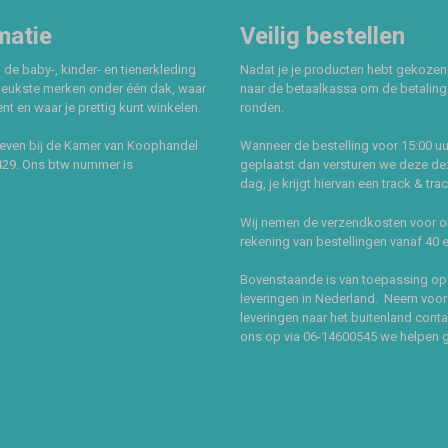
matie
Veilig bestellen
 de baby-, kinder- en tienerkleding
Nadat je je producten hebt gekozen
leukste merken onder één dak, waar
naar de betaalkassa om de betaling 
t en waar je prettig kunt winkelen.
ronden.
even bij de Kamer van Koophandel
Wanneer de bestelling voor 15:00 uu
429. Ons btw nummer is
geplaatst dan versturen we deze de
dag, je krijgt hiervan een track & tra
Wij nemen de verzendkosten voor 
rekening van bestellingen vanaf 40 
Bovenstaande is van toepassing op
leveringen in Nederland. Neem voor
leveringen naar het buitenland cont
ons op via 06-14600545 we helpen 