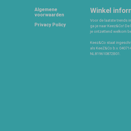
Footer
Winkel infor
Algemene
voorwaarden
Voor de laatste trends in
Privacy Policy
ga je naar Keez&Co! De 
je ontzettend welkom ben
Keez&Co staat ingeschr
als KeeZ&Co b.v. 04071
NL819610872B01.