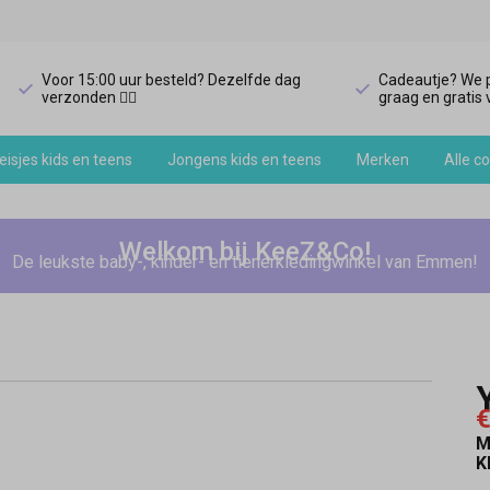
Voor 15:00 uur besteld? Dezelfde dag
Cadeautje? We p
verzonden 🏃‍♀️
graag en gratis v
isjes kids en teens
Jongens kids en teens
Merken
Alle co
Welkom bij KeeZ&Co!
De leukste baby-, kinder- en tienerkledingwinkel van Emmen!
€
M
K