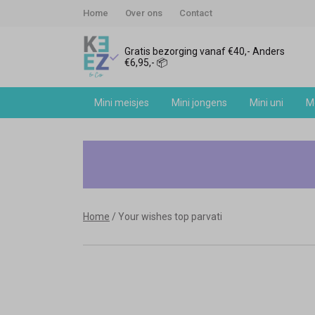
Home
Over ons
Contact
Gratis bezorging vanaf €40,- Anders
€6,95,- 📦
Mini meisjes
Mini jongens
Mini uni
Me
Your
wishes
top
Home
Your wishes top parvati
parvati
-
Keez&Co