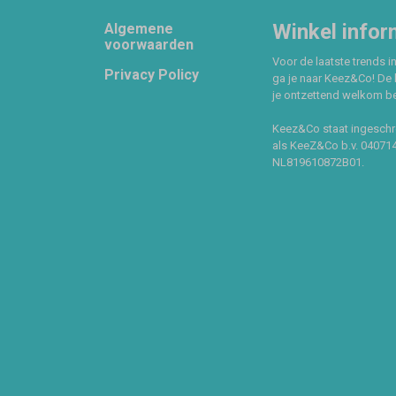
Footer
Winkel infor
Algemene
voorwaarden
Voor de laatste trends in
Privacy Policy
ga je naar Keez&Co! De 
je ontzettend welkom ben
Keez&Co staat ingeschr
als KeeZ&Co b.v. 04071
NL819610872B01.