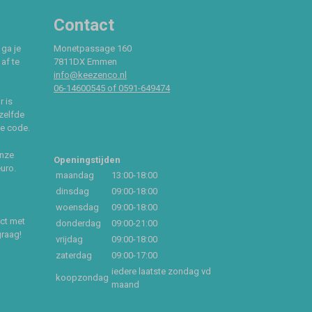
Contact
 ga je
Monetpassage 160
af te
7811DX Emmen
info@keezenco.nl
06-14600545 of 0591-649474
r is
zelfde
ce code.
onze
Openingstijden
euro.
maandag
13:00-18:00
dinsdag
09:00-18:00
woensdag
09:00-18:00
act met
donderdag
09:00-21:00
graag!
vrijdag
09:00-18:00
zaterdag
09:00-17:00
iedere laatste zondag vd
koopzondag
maand