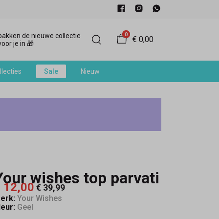
0
akken de nieuwe collectie
€ 0,00
oor je in 🎁
llecties
Sale
Nieuw
Your wishes top parvati
 12,00
€ 39,99
erk:
Your Wishes
leur:
Geel