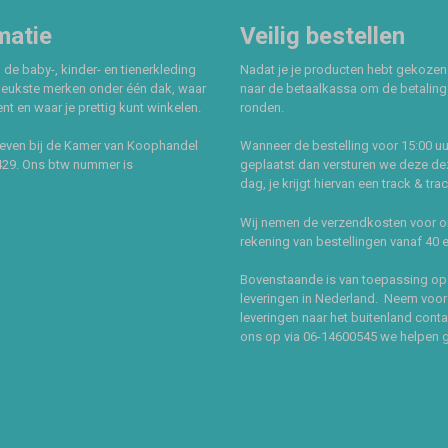
matie
Veilig bestellen
 de baby-, kinder- en tienerkleding
Nadat je je producten hebt gekozen
leukste merken onder één dak, waar
naar de betaalkassa om de betaling 
t en waar je prettig kunt winkelen.
ronden.
even bij de Kamer van Koophandel
Wanneer de bestelling voor 15:00 uu
429. Ons btw nummer is
geplaatst dan versturen we deze de
dag, je krijgt hiervan een track & tra
Wij nemen de verzendkosten voor 
rekening van bestellingen vanaf 40 
Bovenstaande is van toepassing op
leveringen in Nederland. Neem voor
leveringen naar het buitenland cont
ons op via 06-14600545 we helpen 