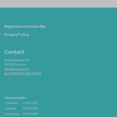
Footer
Algemene voorwaarden
Privacy Policy
Contact
Monetpassage 160
7811DX Emmen
info@keezenco.nl
06-14600545 of 0591-649474
Openingstijden
maandag
13:00-18:00
dinsdag
09:00-18:00
woensdag
09:00-18:00