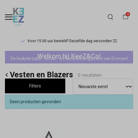
0
Voor 15:00 uur besteld? Dezelfde dag verzonden 🏃‍♀️
Vesten
Welkom bij KeeZ&Co!
De leukste baby-, kinder- en tienerkledingwinkel van Emmen!
en
Vesten en Blazers
Blazers
0 resultaten
Filters
-
Keez&Co
Geen producten gevonden