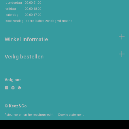
donderdag
09:00-21:00
vrijdag
09:00-18:00
zaterdag
09:00-17:00
koopzondag
iedere laatste zondag vd maand
Winkel informatie
Veilig bestellen
Volg ons
© Keez&Co
Retourneren en herroepingsrecht
Cookie statement