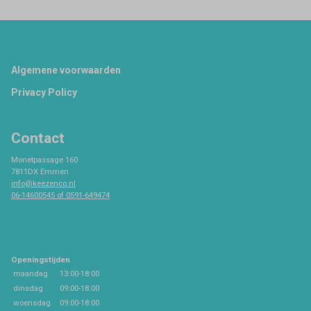
Footer
Algemene voorwaarden
Privacy Policy
Contact
Monetpassage 160
7811DX Emmen
info@keezenco.nl
06-14600545 of 0591-649474
Openingstijden
maandag
13:00-18:00
dinsdag
09:00-18:00
woensdag
09:00-18:00