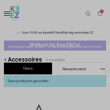
0
Voor 15:00 uur besteld? Dezelfde dag verzonden 🏃‍♀️
Accessoires
Welkom bij KeeZ&Co!
De leukste baby-, kinder- en tienerkledingwinkel van Emmen!
-
Accessoires
Keez&Co
0 resultaten
Filters
Geen producten gevonden