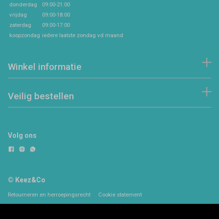
donderdag
09:00-21:00
vrijdag
09:00-18:00
zaterdag
09:00-17:00
koopzondag
iedere laatste zondag vd maand
Winkel informatie
Veilig bestellen
Volg ons
© Keez&Co
Retourneren en herroepingsrecht
Cookie statement