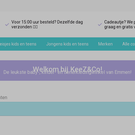
Voor 15:00 uur besteld? Dezelfde dag
Cadeautje? We p
verzonden 🏃‍♀️
graag en gratis v
isjes kids en teens
Jongens kids en teens
Merken
Alle co
Welkom bij KeeZ&Co!
De leukste baby-, kinder- en tienerkledingwinkel van Emmen!
aten