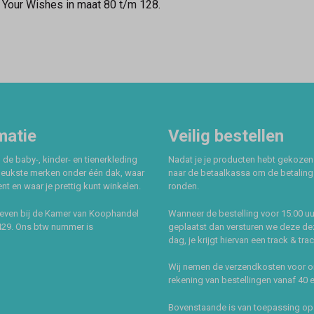
n Your Wishes in maat 80 t/m 128.
matie
Veilig bestellen
 de baby-, kinder- en tienerkleding
Nadat je je producten hebt gekozen
leukste merken onder één dak, waar
naar de betaalkassa om de betaling 
t en waar je prettig kunt winkelen.
ronden.
even bij de Kamer van Koophandel
Wanneer de bestelling voor 15:00 uu
429. Ons btw nummer is
geplaatst dan versturen we deze de
dag, je krijgt hiervan een track & tra
Wij nemen de verzendkosten voor 
rekening van bestellingen vanaf 40 
Bovenstaande is van toepassing op