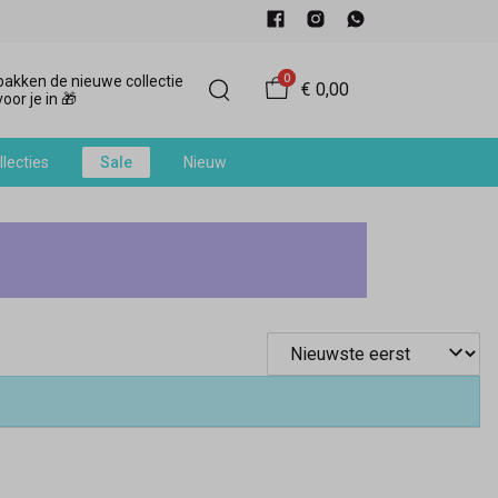
0
akken de nieuwe collectie
€ 0,00
oor je in 🎁
llecties
Sale
Nieuw