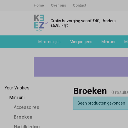
Home
Over ons
Contact
Gratis bezorging vanaf €40,- Anders
€6,95,- 📦
Mini meisjes
Mini jongens
Mini uni
Me
Broeken
-
Keez&Co
Your Wishes
Broeken
0 result
Mini uni
Geen producten gevonden
Accessoires
Broeken
Nachtkleding