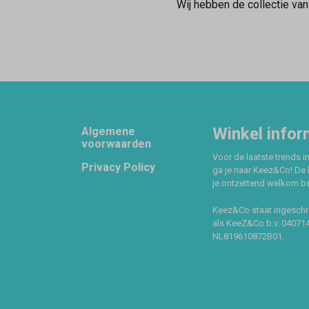
Wij hebben de collectie va
Footer
Winkel infor
Algemene
voorwaarden
Voor de laatste trends in
Privacy Policy
ga je naar Keez&Co! De 
je ontzettend welkom ben
Keez&Co staat ingeschr
als KeeZ&Co b.v. 04071
NL819610872B01.