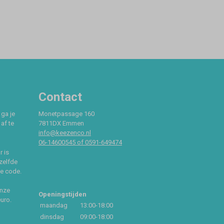
Contact
 ga je
Monetpassage 160
af te
7811DX Emmen
info@keezenco.nl
06-14600545 of 0591-649474
r is
zelfde
ce code.
onze
Openingstijden
euro.
maandag
13:00-18:00
dinsdag
09:00-18:00