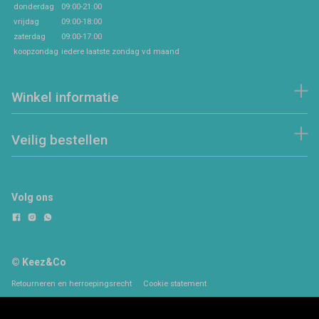
donderdag
09:00-21:00
vrijdag
09:00-18:00
zaterdag
09:00-17:00
koopzondag
iedere laatste zondag vd maand
Winkel informatie
Veilig bestellen
Volg ons
© Keez&Co
Retourneren en herroepingsrecht
Cookie statement