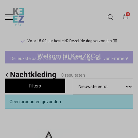
0
Voor 15:00 uur besteld? Dezelfde dag verzonden 🏃‍♀️
Nachtkleding
Welkom bij KeeZ&Co!
De leukste baby-, kinder- en tienerkledingwinkel van Emmen!
-
Nachtkleding
Keez&Co
0 resultaten
Filters
Geen producten gevonden