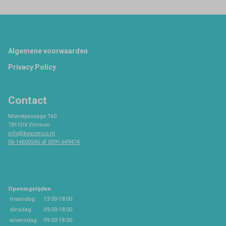
Footer
Algemene voorwaarden
Privacy Policy
Contact
Monetpassage 160
7811DX Emmen
info@keezenco.nl
06-14600545 of 0591-649474
Openingstijden
maandag
13:00-18:00
dinsdag
09:00-18:00
woensdag
09:00-18:00