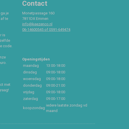
Contact
 ga je
Monetpassage 160
af te
7811DX Emmen
info@keezenco.nl
06-14600545 of 0591-649474
r is
zelfde
ce code.
onze
Openingstijden
euro.
maandag
13:00-18:00
dinsdag
09:00-18:00
woensdag
09:00-18:00
act met
donderdag
09:00-21:00
graag!
vrijdag
09:00-18:00
zaterdag
09:00-17:00
iedere laatste zondag vd
koopzondag
maand