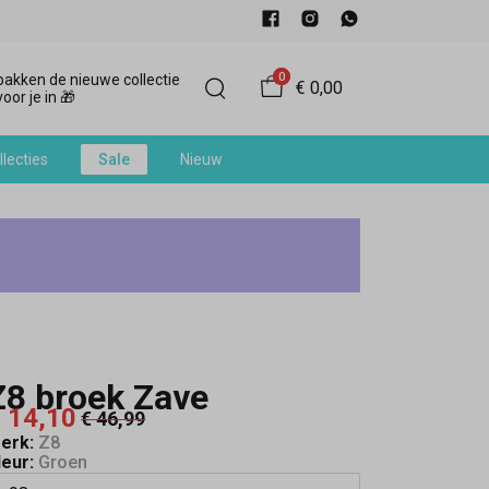
0
akken de nieuwe collectie
€ 0,00
oor je in 🎁
llecties
Sale
Nieuw
Z8 broek Zave
 14,10
€ 46,99
erk:
Z8
leur:
Groen