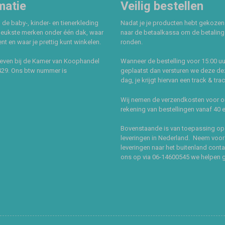
matie
Veilig bestellen
 de baby-, kinder- en tienerkleding
Nadat je je producten hebt gekozen
leukste merken onder één dak, waar
naar de betaalkassa om de betaling 
t en waar je prettig kunt winkelen.
ronden.
even bij de Kamer van Koophandel
Wanneer de bestelling voor 15:00 uu
429. Ons btw nummer is
geplaatst dan versturen we deze de
dag, je krijgt hiervan een track & tra
Wij nemen de verzendkosten voor 
rekening van bestellingen vanaf 40 
Bovenstaande is van toepassing op
leveringen in Nederland. Neem voor
leveringen naar het buitenland cont
ons op via 06-14600545 we helpen 