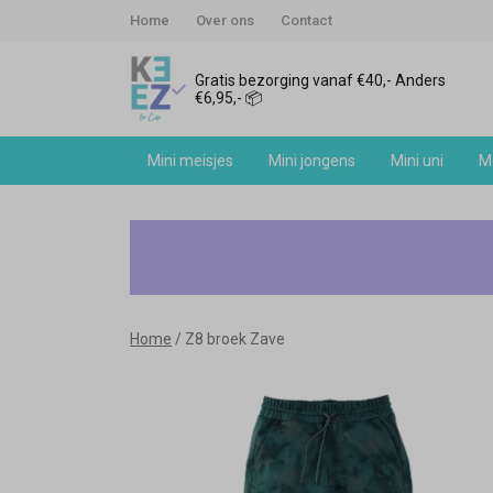
Home
Over ons
Contact
Gratis bezorging vanaf €40,- Anders
€6,95,- 📦
Mini meisjes
Mini jongens
Mini uni
Me
Z8
broek
Zave
Home
Z8 broek Zave
-
Keez&Co