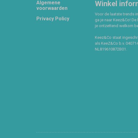
Footer
Winkel infor
Algemene
voorwaarden
Voor de laatste trends in
Privacy Policy
ga je naar Keez&Co! De 
je ontzettend welkom ben
Keez&Co staat ingeschr
als KeeZ&Co b.v. 04071
NL819610872B01.