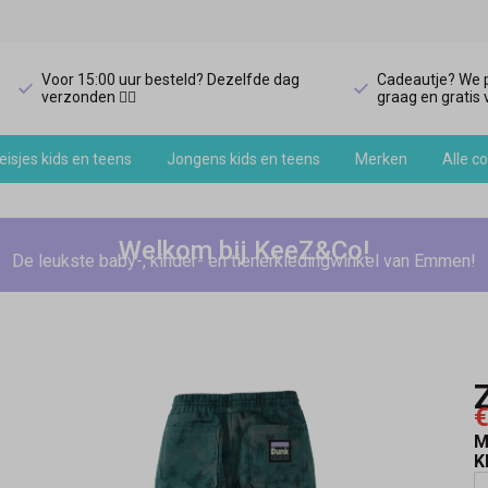
Voor 15:00 uur besteld? Dezelfde dag
Cadeautje? We p
verzonden 🏃‍♀️
graag en gratis v
isjes kids en teens
Jongens kids en teens
Merken
Alle co
Welkom bij KeeZ&Co!
De leukste baby-, kinder- en tienerkledingwinkel van Emmen!
€
M
K