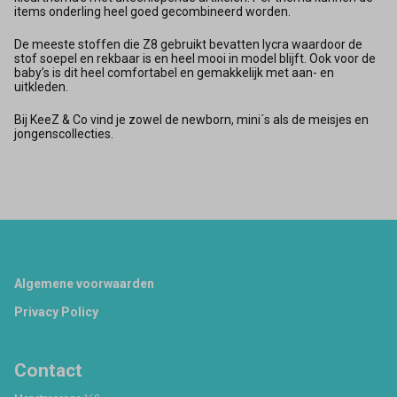
items onderling heel goed gecombineerd worden.
De meeste stoffen die Z8 gebruikt bevatten lycra waardoor de
stof soepel en rekbaar is en heel mooi in model blijft. Ook voor de
baby’s is dit heel comfortabel en gemakkelijk met aan- en
uitkleden.
Bij KeeZ & Co vind je zowel de newborn, mini´s als de meisjes en
jongenscollecties.
Footer
Algemene voorwaarden
Privacy Policy
Contact