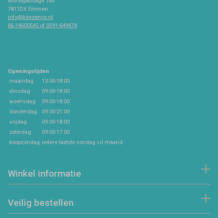
Monetpassage 160
7811DX Emmen
info@keezenco.nl
06-14600545 of 0591-649474
Openingstijden
maandag
13:00-18:00
dinsdag
09:00-18:00
woensdag
09:00-18:00
donderdag
09:00-21:00
vrijdag
09:00-18:00
zaterdag
09:00-17:00
koopzondag
iedere laatste zondag vd maand
Winkel informatie
Veilig bestellen