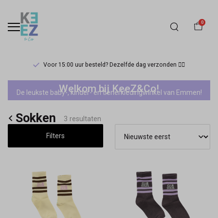
0
Voor 15:00 uur besteld? Dezelfde dag verzonden 🏃‍♀️
Sokken
Welkom bij KeeZ&Co!
De leukste baby-, kinder- en tienerkledingwinkel van Emmen!
-
Sokken
Keez&Co
3 resultaten
Filters