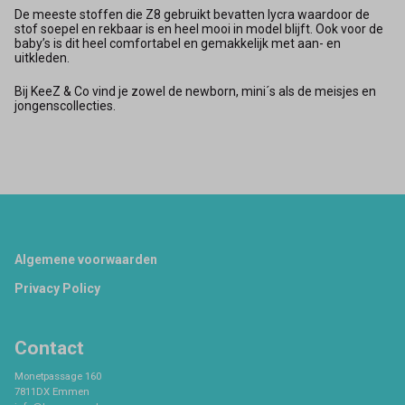
De meeste stoffen die Z8 gebruikt bevatten lycra waardoor de
stof soepel en rekbaar is en heel mooi in model blijft. Ook voor de
baby’s is dit heel comfortabel en gemakkelijk met aan- en
uitkleden.
Bij KeeZ & Co vind je zowel de newborn, mini´s als de meisjes en
jongenscollecties.
Footer
Algemene voorwaarden
Privacy Policy
Contact
Monetpassage 160
7811DX Emmen