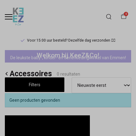
0
Voor 15:00 uur besteld? Dezelfde dag verzonden 🏃‍♀️
Accessoires
Welkom bij KeeZ&Co!
De leukste baby-, kinder- en tienerkledingwinkel van Emmen!
-
Accessoires
Keez&Co
0 resultaten
Filters
Geen producten gevonden