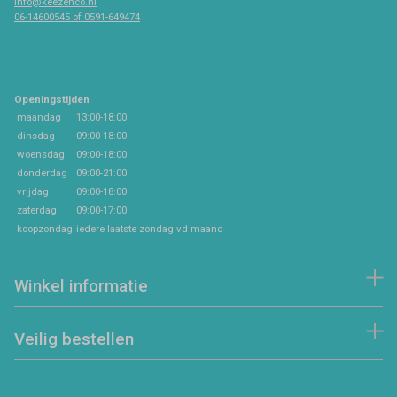
info@keezenco.nl
06-14600545 of 0591-649474
Openingstijden
maandag
13:00-18:00
dinsdag
09:00-18:00
woensdag
09:00-18:00
donderdag
09:00-21:00
vrijdag
09:00-18:00
zaterdag
09:00-17:00
koopzondag
iedere laatste zondag vd maand
Winkel informatie
Veilig bestellen