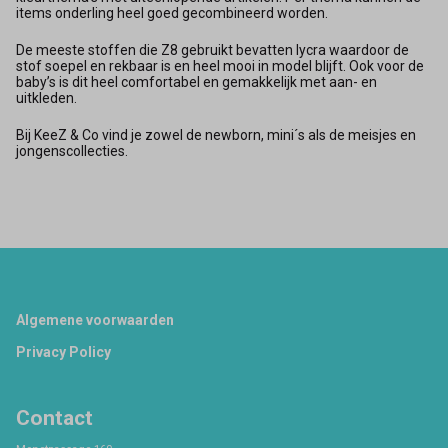
items onderling heel goed gecombineerd worden.
De meeste stoffen die Z8 gebruikt bevatten lycra waardoor de
stof soepel en rekbaar is en heel mooi in model blijft. Ook voor de
baby’s is dit heel comfortabel en gemakkelijk met aan- en
uitkleden.
Bij KeeZ & Co vind je zowel de newborn, mini´s als de meisjes en
jongenscollecties.
Footer
Algemene voorwaarden
Privacy Policy
Contact