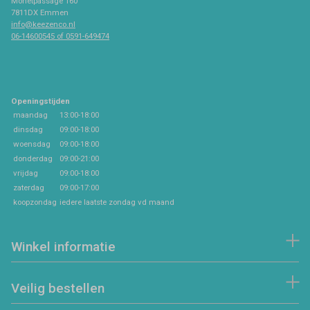
Monetpassage 160
7811DX Emmen
info@keezenco.nl
06-14600545 of 0591-649474
Openingstijden
maandag
13:00-18:00
dinsdag
09:00-18:00
woensdag
09:00-18:00
donderdag
09:00-21:00
vrijdag
09:00-18:00
zaterdag
09:00-17:00
koopzondag
iedere laatste zondag vd maand
Winkel informatie
Veilig bestellen