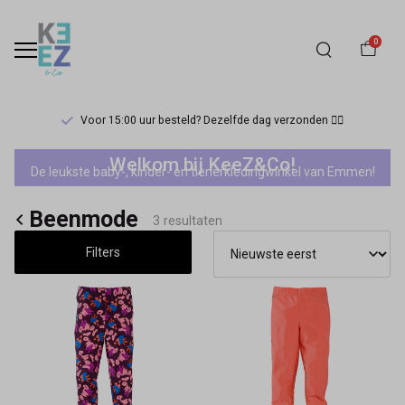
0
Voor 15:00 uur besteld? Dezelfde dag verzonden 🏃‍♀️
Beenmode
Welkom bij KeeZ&Co!
De leukste baby-, kinder- en tienerkledingwinkel van Emmen!
-
Beenmode
Keez&Co
3 resultaten
Filters