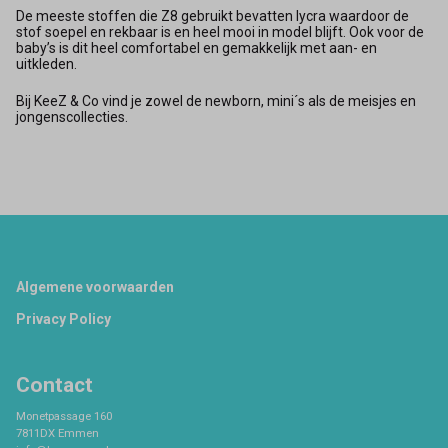
De meeste stoffen die Z8 gebruikt bevatten lycra waardoor de
stof soepel en rekbaar is en heel mooi in model blijft. Ook voor de
baby’s is dit heel comfortabel en gemakkelijk met aan- en
uitkleden.
Bij KeeZ & Co vind je zowel de newborn, mini´s als de meisjes en
jongenscollecties.
Footer
Algemene voorwaarden
Privacy Policy
Contact
Monetpassage 160
7811DX Emmen