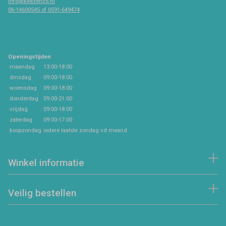
info@keezenco.nl
06-14600545 of 0591-649474
Openingstijden
maandag
13:00-18:00
dinsdag
09:00-18:00
woensdag
09:00-18:00
donderdag
09:00-21:00
vrijdag
09:00-18:00
zaterdag
09:00-17:00
koopzondag
iedere laatste zondag vd maand
Winkel informatie
Veilig bestellen