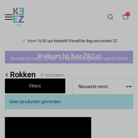
0
Voor 15:00 uur besteld? Dezelfde dag verzonden 🏃‍♀️
Rokken
Welkom bij KeeZ&Co!
De leukste baby-, kinder- en tienerkledingwinkel van Emmen!
-
Rokken
Keez&Co
0 resultaten
Filters
Geen producten gevonden