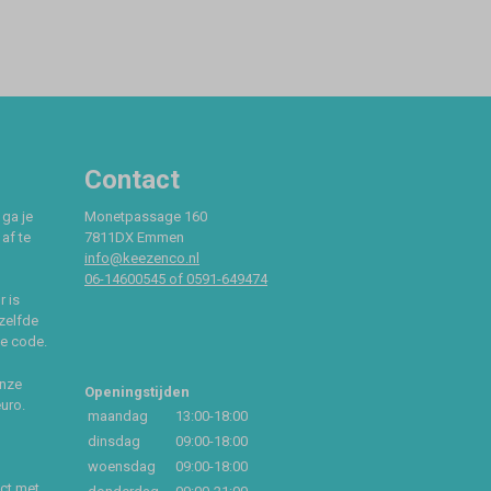
Contact
 ga je
Monetpassage 160
af te
7811DX Emmen
info@keezenco.nl
06-14600545 of 0591-649474
r is
zelfde
ce code.
onze
Openingstijden
euro.
maandag
13:00-18:00
dinsdag
09:00-18:00
woensdag
09:00-18:00
act met