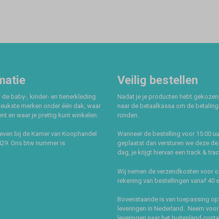
matie
Veilig bestellen
 de baby-, kinder- en tienerkleding
Nadat je je producten hebt gekozen
leukste merken onder één dak, waar
naar de betaalkassa om de betaling 
t en waar je prettig kunt winkelen.
ronden.
even bij de Kamer van Koophandel
Wanneer de bestelling voor 15:00 uu
429. Ons btw nummer is
geplaatst dan versturen we deze de
dag, je krijgt hiervan een track & tra
Wij nemen de verzendkosten voor 
rekening van bestellingen vanaf 40 
Bovenstaande is van toepassing op
leveringen in Nederland. Neem voor
leveringen naar het buitenland cont