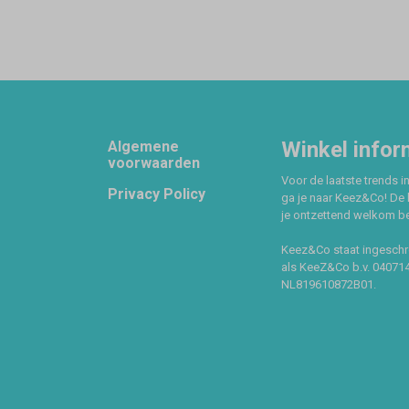
Footer
Winkel infor
Algemene
voorwaarden
Voor de laatste trends in
Privacy Policy
ga je naar Keez&Co! De 
je ontzettend welkom ben
Keez&Co staat ingeschr
als KeeZ&Co b.v. 04071
NL819610872B01.