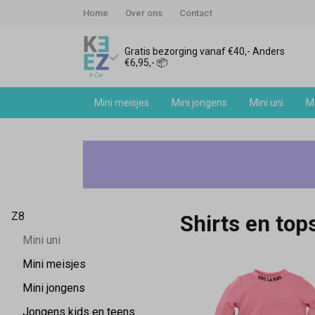
Home
Over ons
Contact
Gratis bezorging vanaf €40,- Anders
€6,95,- 📦
Mini meisjes
Mini jongens
Mini uni
Me
Shirts
en
tops
Z8
Shirts en top
-
Mini uni
Keez&Co
Mini meisjes
Mini jongens
Jongens kids en teens