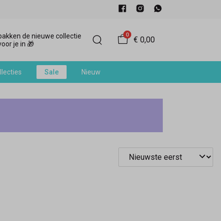
0
akken de nieuwe collectie
€ 0,00
oor je in 🎁
llecties
Sale
Nieuw