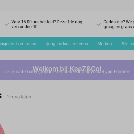
Voor 15:00 uur besteld? Dezelfde dag
Cadeautje? We p
verzonden 🏃‍♀️
graag en gratis v
isjes kids en teens
Jongens kids en teens
Merken
Alle co
Welkom bij KeeZ&Co!
De leukste baby-, kinder- en tienerkledingwinkel van Emmen!
s
1 resultaten