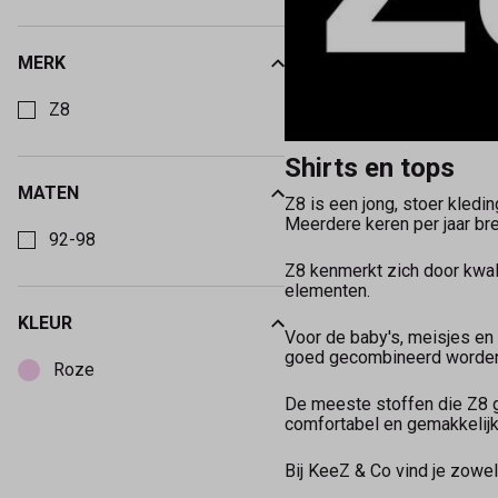
MERK
Kies een Merk om op te filteren
Z8
Shirts en tops
MATEN
Z8 is een jong, stoer kledi
Kies een Maten om op te filteren
Meerdere keren per jaar br
92-98
Z8 kenmerkt zich door kwali
elementen.
KLEUR
Voor de baby's, meisjes en
Kies een Kleur om op te filteren
goed gecombineerd worden
Roze
De meeste stoffen die Z8 ge
comfortabel en gemakkelijk
Bij KeeZ & Co vind je zowe