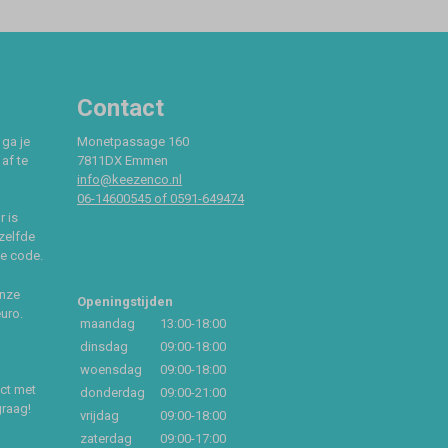
Contact
 ga je
Monetpassage 160
af te
7811DX Emmen
info@keezenco.nl
06-14600545 of 0591-649474
r is
zelfde
ce code.
onze
Openingstijden
euro.
maandag
13:00-18:00
dinsdag
09:00-18:00
woensdag
09:00-18:00
act met
donderdag
09:00-21:00
graag!
vrijdag
09:00-18:00
zaterdag
09:00-17:00