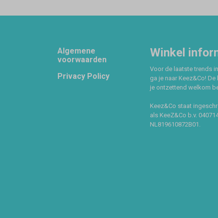
Footer
Winkel infor
Algemene
voorwaarden
Voor de laatste trends in
Privacy Policy
ga je naar Keez&Co! De 
je ontzettend welkom ben
Keez&Co staat ingeschr
als KeeZ&Co b.v. 04071
NL819610872B01.