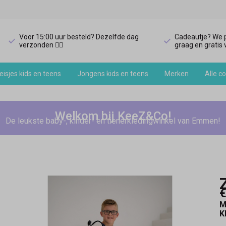
Voor 15:00 uur besteld? Dezelfde dag
Cadeautje? We p
verzonden 🏃‍♀️
graag en gratis v
isjes kids en teens
Jongens kids en teens
Merken
Alle co
Welkom bij KeeZ&Co!
De leukste baby-, kinder- en tienerkledingwinkel van Emmen!
€
M
K