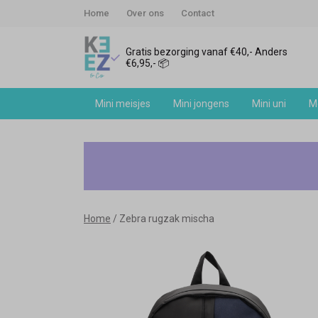
Home
Over ons
Contact
Gratis bezorging vanaf €40,- Anders
€6,95,- 📦
Mini meisjes
Mini jongens
Mini uni
Me
Zebra
rugzak
mischa
Home
Zebra rugzak mischa
-
Keez&Co