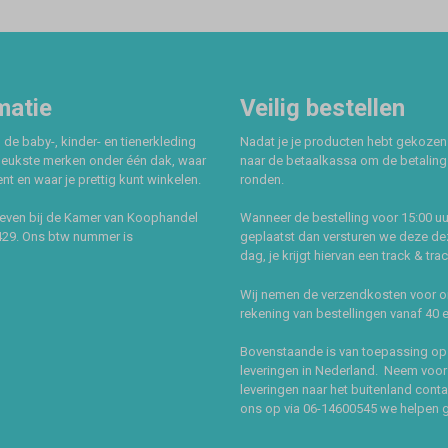
matie
Veilig bestellen
 de baby-, kinder- en tienerkleding
Nadat je je producten hebt gekozen
leukste merken onder één dak, waar
naar de betaalkassa om de betaling 
t en waar je prettig kunt winkelen.
ronden.
even bij de Kamer van Koophandel
Wanneer de bestelling voor 15:00 uu
429. Ons btw nummer is
geplaatst dan versturen we deze de
dag, je krijgt hiervan een track & tra
Wij nemen de verzendkosten voor 
rekening van bestellingen vanaf 40 
Bovenstaande is van toepassing op
leveringen in Nederland. Neem voor
leveringen naar het buitenland cont
ons op via 06-14600545 we helpen 