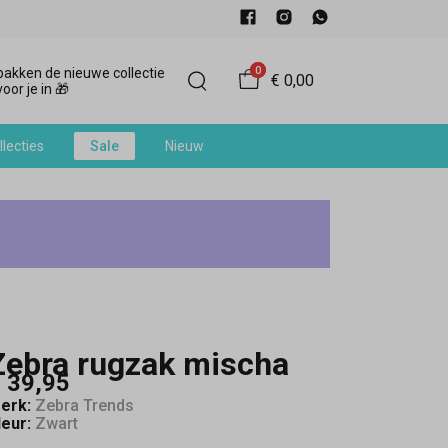
0
akken de nieuwe collectie
€ 0,00
oor je in 🎁
llecties
Sale
Nieuw
Zebra rugzak mischa
 39,95
erk:
Zebra Trends
leur:
Zwart