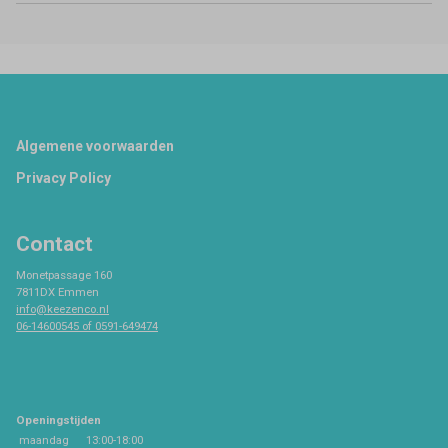
Footer
Algemene voorwaarden
Privacy Policy
Contact
Monetpassage 160
7811DX Emmen
info@keezenco.nl
06-14600545 of 0591-649474
Openingstijden
maandag
13:00-18:00