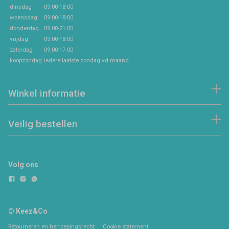
dinsdag
09:00-18:00
woensdag
09:00-18:00
donderdag
09:00-21:00
vrijdag
09:00-18:00
zaterdag
09:00-17:00
koopzondag
iedere laatste zondag vd maand
Winkel informatie
Veilig bestellen
Volg ons
© Keez&Co
Retourneren en herroepingsrecht
Cookie statement