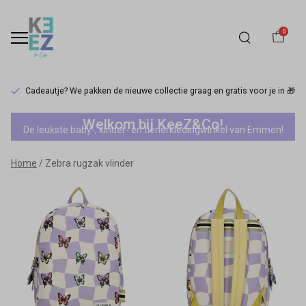
0
Cadeautje? We pakken de nieuwe collectie graag en gratis voor je in 🎁
Zebra
Welkom bij KeeZ&Co!
De leukste baby-, kinder- en tienerkledingwinkel van Emmen!
rugzak
Home
Zebra rugzak vlinder
vlinder
-
Keez&Co