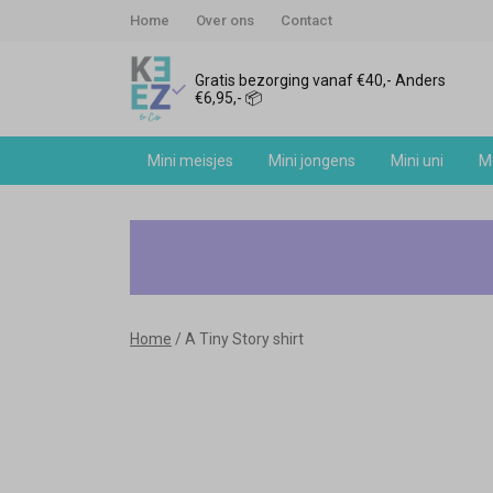
Home
Over ons
Contact
Gratis bezorging vanaf €40,- Anders
€6,95,- 📦
Mini meisjes
Mini jongens
Mini uni
Me
A
Tiny
Story
Home
A Tiny Story shirt
shirt
-
Keez&Co