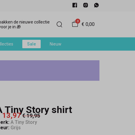
0
akken de nieuwe collectie
€ 0,00
oor je in 🎁
llecties
Sale
Nieuw
A Tiny Story shirt
 13,97
€ 19,95
erk:
A Tiny Story
leur:
Grijs