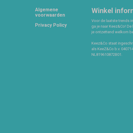
Footer
Winkel infor
Algemene
voorwaarden
Voor de laatste trends in
Privacy Policy
ga je naar Keez&Co! De 
je ontzettend welkom ben
Keez&Co staat ingeschr
als KeeZ&Co b.v. 04071
NL819610872B01.