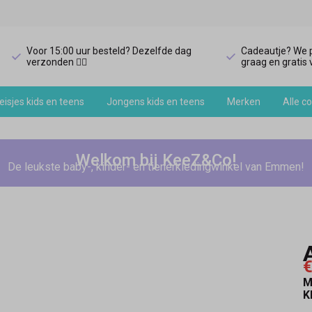
Voor 15:00 uur besteld? Dezelfde dag
Cadeautje? We p
verzonden 🏃‍♀️
graag en gratis v
isjes kids en teens
Jongens kids en teens
Merken
Alle co
Welkom bij KeeZ&Co!
De leukste baby-, kinder- en tienerkledingwinkel van Emmen!
€
M
K