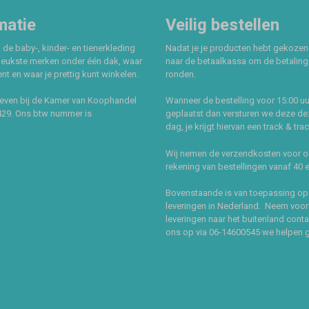
matie
Veilig bestellen
 de baby-, kinder- en tienerkleding
Nadat je je producten hebt gekozen
leukste merken onder één dak, waar
naar de betaalkassa om de betaling 
t en waar je prettig kunt winkelen.
ronden.
even bij de Kamer van Koophandel
Wanneer de bestelling voor 15:00 uu
429. Ons btw nummer is
geplaatst dan versturen we deze de
dag, je krijgt hiervan een track & tra
Wij nemen de verzendkosten voor 
rekening van bestellingen vanaf 40 
Bovenstaande is van toepassing op
leveringen in Nederland. Neem voor
leveringen naar het buitenland cont
ons op via 06-14600545 we helpen 