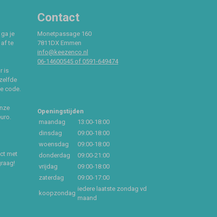
Contact
 ga je
Monetpassage 160
af te
7811DX Emmen
info@keezenco.nl
06-14600545 of 0591-649474
r is
zelfde
ce code.
onze
Openingstijden
euro.
maandag
13:00-18:00
dinsdag
09:00-18:00
woensdag
09:00-18:00
act met
donderdag
09:00-21:00
graag!
vrijdag
09:00-18:00
zaterdag
09:00-17:00
iedere laatste zondag vd
koopzondag
maand