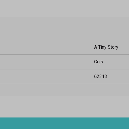
A Tiny Story
Grijs
62313