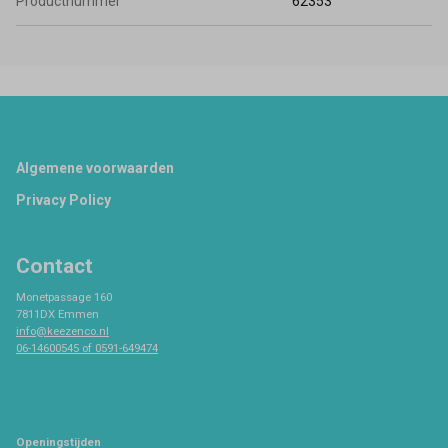
Productnummer
62353
Footer
Algemene voorwaarden
Privacy Policy
Contact
Monetpassage 160
7811DX Emmen
info@keezenco.nl
06-14600545 of 0591-649474
Openingstijden