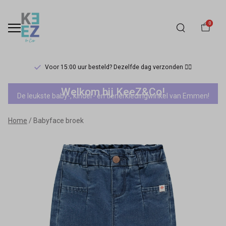
0
Voor 15:00 uur besteld? Dezelfde dag verzonden 🏃‍♀️
Babyface
Welkom bij KeeZ&Co!
De leukste baby-, kinder- en tienerkledingwinkel van Emmen!
broek
Home
Babyface broek
-
Keez&Co