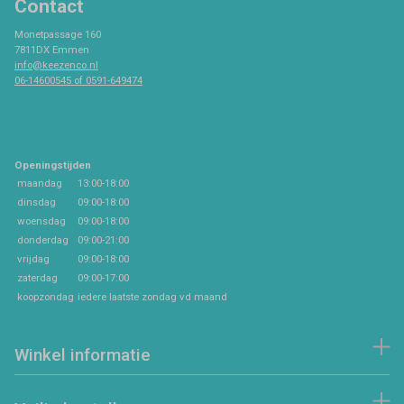
Contact
Monetpassage 160
7811DX Emmen
info@keezenco.nl
06-14600545 of 0591-649474
Openingstijden
maandag
13:00-18:00
dinsdag
09:00-18:00
woensdag
09:00-18:00
donderdag
09:00-21:00
vrijdag
09:00-18:00
zaterdag
09:00-17:00
koopzondag
iedere laatste zondag vd maand
Winkel informatie