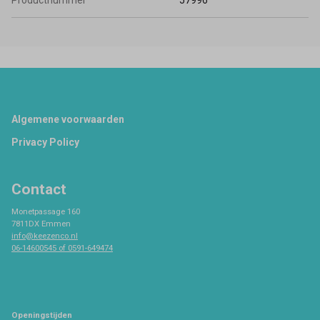
Productnummer
57996
Footer
Algemene voorwaarden
Privacy Policy
Contact
Monetpassage 160
7811DX Emmen
info@keezenco.nl
06-14600545 of 0591-649474
Openingstijden