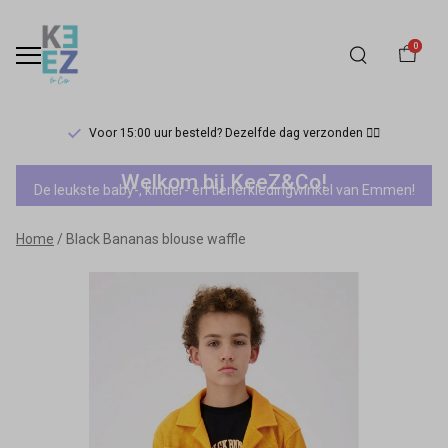
0
Voor 15:00 uur besteld? Dezelfde dag verzonden 🏃‍♀️
Black
Welkom bij KeeZ&Co!
De leukste baby-, kinder- en tienerkledingwinkel van Emmen!
Bananas
Home
Black Bananas blouse waffle
blouse
waffle
-
Keez&Co