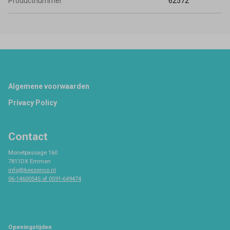
Productnummer
62572
Footer
Algemene voorwaarden
Privacy Policy
Contact
Monetpassage 160
7811DX Emmen
info@keezenco.nl
06-14600545 of 0591-649474
Openingstijden