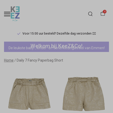
0
Voor 15:00 uur besteld? Dezelfde dag verzonden 🏃‍♀️
Daily
Welkom bij KeeZ&Co!
De leukste baby-, kinder- en tienerkledingwinkel van Emmen!
7
Home
Daily 7 Fancy Paperbag Short
Fancy
Paperbag
Short
-
Keez&Co