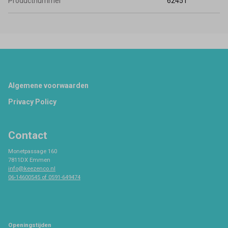
Productnummer
62451
Footer
Algemene voorwaarden
Privacy Policy
Contact
Monetpassage 160
7811DX Emmen
info@keezenco.nl
06-14600545 of 0591-649474
Openingstijden