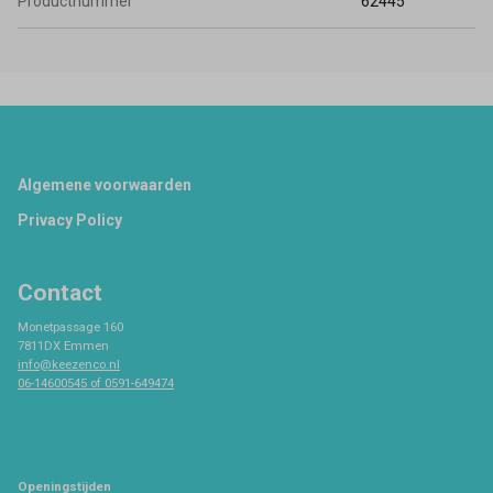
Productnummer
62445
Footer
Algemene voorwaarden
Privacy Policy
Contact
Monetpassage 160
7811DX Emmen
info@keezenco.nl
06-14600545 of 0591-649474
Openingstijden