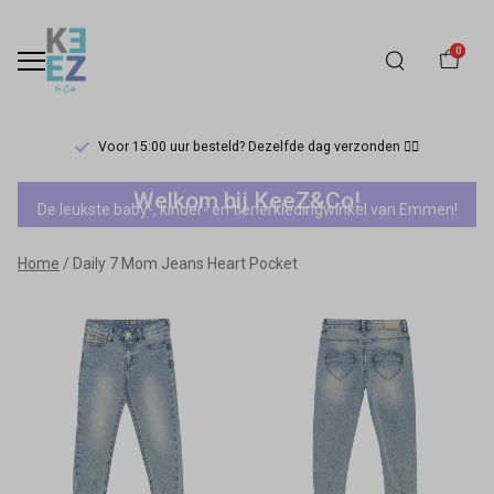
0
Voor 15:00 uur besteld? Dezelfde dag verzonden 🏃‍♀️
Daily
Welkom bij KeeZ&Co!
De leukste baby-, kinder- en tienerkledingwinkel van Emmen!
7
Home
Daily 7 Mom Jeans Heart Pocket
Mom
Jeans
Heart
Pocket
-