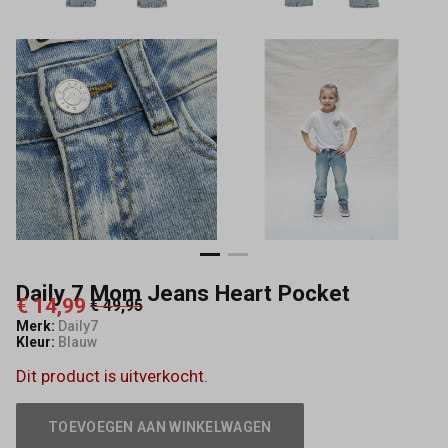
Keez&Co
Daily 7 Mom Jeans Heart Pocket
€ 14,99
€ 49,95
Merk:
Daily7
Kleur:
Blauw
Dit product is uitverkocht.
TOEVOEGEN AAN WINKELWAGEN