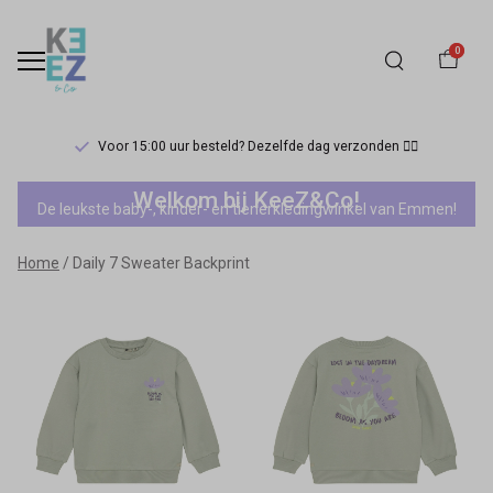
0
Voor 15:00 uur besteld? Dezelfde dag verzonden 🏃‍♀️
Daily
Welkom bij KeeZ&Co!
De leukste baby-, kinder- en tienerkledingwinkel van Emmen!
7
Home
Daily 7 Sweater Backprint
Sweater
Backprint
-
Keez&Co