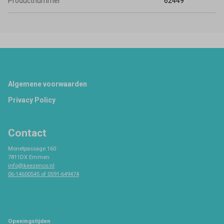
Productnummer
62449
Footer
Algemene voorwaarden
Privacy Policy
Contact
Monetpassage 160
7811DX Emmen
info@keezenco.nl
06-14600545 of 0591-649474
Openingstijden