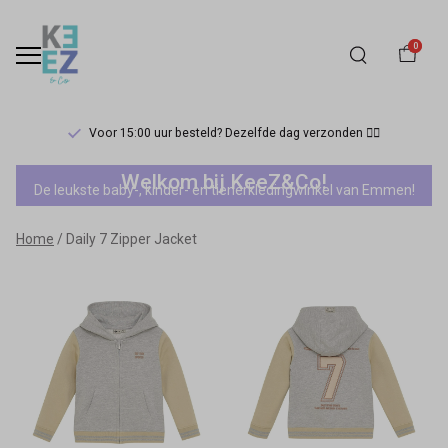
0
Voor 15:00 uur besteld? Dezelfde dag verzonden 🏃‍♀️
Daily
Welkom bij KeeZ&Co!
De leukste baby-, kinder- en tienerkledingwinkel van Emmen!
7
Home
Daily 7 Zipper Jacket
Zipper
Jacket
-
Keez&Co