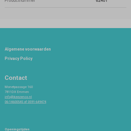
Productnummer
62401
Footer
Algemene voorwaarden
Privacy Policy
Contact
Monetpassage 160
7811DX Emmen
info@keezenco.nl
06-14600545 of 0591-649474
Openingstijden